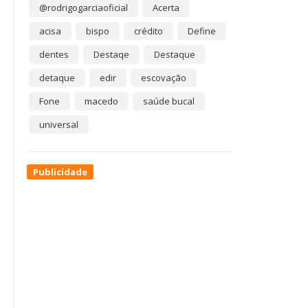
@rodrigogarciaoficial
Acerta
acisa
bispo
crédito
Define
dentes
Destaqe
Destaque
detaque
edir
escovação
Fone
macedo
saúde bucal
universal
Publicidade