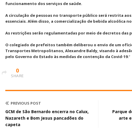
funcionamento dos serviços de saúde.
A circulação de pessoas no transporte público será restrita aos
essenciais. Além disso, a comercialização de bebida alcoólica n
As restrições serão regulamentadas por meio de decretos das 
O colegiado de prefeitos também deliberou o envio de um ofíci
Transportes Metropolitanos, Alexandre Baldy, visando à ades
pelo Governo do Estado às medidas de contenção da Covid-19.
“
0
SHARE
PREVIOUS POST
GCM de São Bernardo encerra no Calux,
Parque d
Nazareth e Bom Jesus pancadões do
arte e
capeta