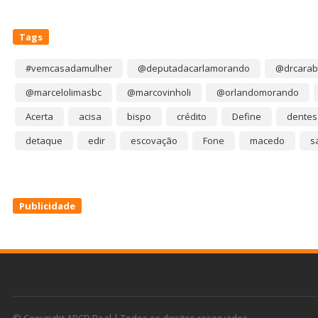
Tags
#vemcasadamulher
@deputadacarlamorando
@drcarab
@marcelolimasbc
@marcovinholi
@orlandomorando
Acerta
acisa
bispo
crédito
Define
dentes
detaque
edir
escovação
Fone
macedo
s
Publicidade
© Copyright ABCD Real | Todos os direitos reservados