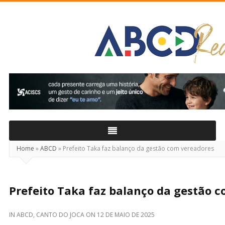
ABCD
Real
Home
»
ABCD
»
Prefeito Taka faz balanço da gestão com vereadores
Prefeito Taka faz balanço da gestão 
IN
ABCD
,
CANTO DO JOCA
ON
12 DE MAIO DE 2025