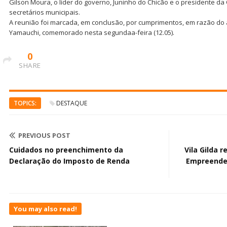
Gilson Moura, o líder do governo, Juninho do Chicão e o presidente da
secretários municipais.
A reunião foi marcada, em conclusão, por cumprimentos, em razão do a
Yamauchi, comemorado nesta segundaa-feira (12.05).
0
SHARE
TOPICS:
DESTAQUE
PREVIOUS POST
Cuidados no preenchimento da
Vila Gilda 
Declaração do Imposto de Renda
Empreended
You may also read!