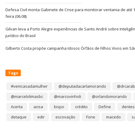
Defesa Civil monta Gabinete de Crise para monitorar ventania de até 1
feira (06.08)
Gilvan leva a Porto Alegre experiências de Santo André sobre Inteligênc
jurídico do Brasil
Gilberto Costa propõe campanha Idosos Órfãos de Filhos Vivos em Sã
Tags
#vemcasadamulher
@deputadacarlamorando
@drcarab
@marcelolimasbc
@marcovinholi
@orlandomorando
Acerta
acisa
bispo
crédito
Define
dentes
detaque
edir
escovação
Fone
macedo
s