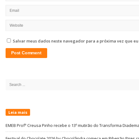
Salvar meus dados neste navegador para a próxima vez que eu
Site
Sidebar
Search
for:
Leia mais
EMEB Profª Creusa Pinho recebe o 13º mutirão do Transforma Diadem
Festival do Chocolate 2026 by Chocolândia começa em Ribeirão Pires c