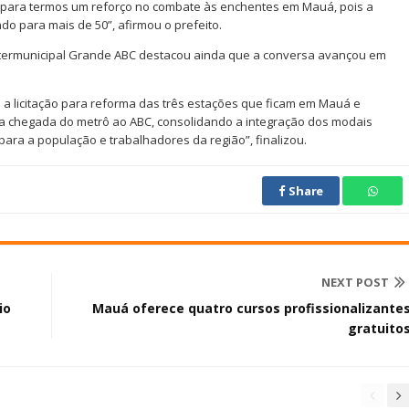
, para termos um reforço no combate às enchentes em Mauá, pois a
o para mais de 50”, afirmou o prefeito.
ntermunicipal Grande ABC destacou ainda que a conversa avançou em
a licitação para reforma das três estações que ficam em Mauá e
a chegada do metrô ao ABC, consolidando a integração dos modais
para a população e trabalhadores da região”, finalizou.
Share
NEXT POST
io
Mauá oferece quatro cursos profissionalizante
gratuito