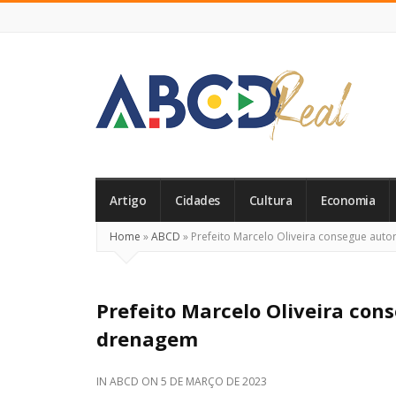
ABCD
Real
Artigo
Cidades
Cultura
Economia
Home
»
ABCD
»
Prefeito Marcelo Oliveira consegue aut
Prefeito Marcelo Oliveira con
drenagem
IN
ABCD
ON
5 DE MARÇO DE 2023