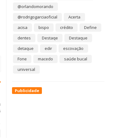
@orlandomorando
@rodrigogarciaoficial
Acerta
acisa
bispo
crédito
Define
dentes
Destaqe
Destaque
detaque
edir
escovação
Fone
macedo
saúde bucal
universal
Publicidade
s
s