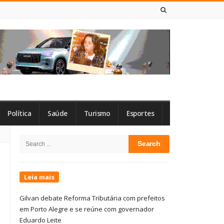
6 DE AGOSTO DE 2026
Política
Saúde
Turismo
Esportes
Site
Search
Sidebar
for:
Leia mais
Gilvan debate Reforma Tributária com prefeitos
em Porto Alegre e se reúne com governador
Eduardo Leite