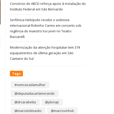
Consórcio do ABCD reforça apoio à instalação do
Instituto Federal em São Bernardo
Sinfônica Heliópolis recebe o violinista
internacional Robinho Carmo em concerto sob
regência do maestro Ira Levin no Teatro
Baccarelli
Modernização da atenção hospitalar tem 374
equipamentos de última geração em São
Caetano do Sul
Tags
#vemcasadamulher
@deputadacarlamorando
@drcarabetta
@jdoriajr
@marcelolimasbc
@marcovinholi