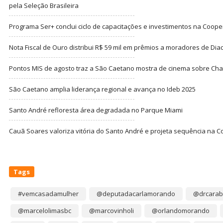
pela Seleção Brasileira
Programa Ser+ conclui ciclo de capacitações e investimentos na Coope
Nota Fiscal de Ouro distribui R$ 59 mil em prêmios a moradores de Di
Pontos MIS de agosto traz a São Caetano mostra de cinema sobre Cha
São Caetano amplia liderança regional e avança no Ideb 2025
Santo André refloresta área degradada no Parque Miami
Cauã Soares valoriza vitória do Santo André e projeta sequência na C
Tags
#vemcasadamulher
@deputadacarlamorando
@drcarab
@marcelolimasbc
@marcovinholi
@orlandomorando