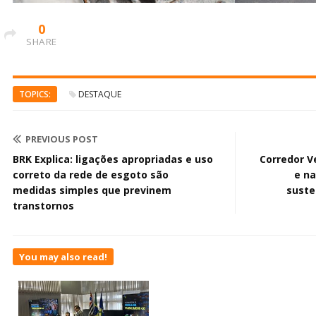
0
SHARE
TOPICS:
DESTAQUE
PREVIOUS POST
BRK Explica: ligações apropriadas e uso
Corredor V
correto da rede de esgoto são
e na
medidas simples que previnem
suste
transtornos
You may also read!