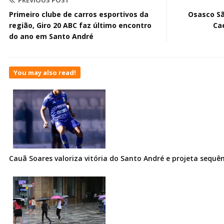
Primeiro clube de carros esportivos da
Osasco Sã
região, Giro 20 ABC faz último encontro
Ca
do ano em Santo André
You may also read!
Cauã Soares valoriza vitória do Santo André e projeta sequê