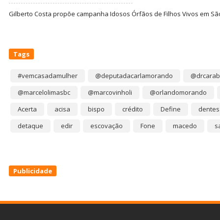
Gilberto Costa propõe campanha Idosos Órfãos de Filhos Vivos em Sã
Tags
#vemcasadamulher
@deputadacarlamorando
@drcarab
@marcelolimasbc
@marcovinholi
@orlandomorando
Acerta
acisa
bispo
crédito
Define
dentes
detaque
edir
escovação
Fone
macedo
s
Publicidade