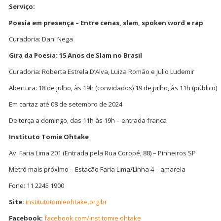
Serviço:
Poesia em presença – Entre cenas, slam, spoken word e rap
Curadoria: Dani Nega
Gira da Poesia: 15 Anos de Slam no Brasil
Curadoria: Roberta Estrela D’Alva, Luiza Romão e Julio Ludemir
Abertura: 18 de julho, às 19h (convidados) 19 de julho, às 11h (público)
Em cartaz até 08 de setembro de 2024
De terça a domingo, das 11h às 19h – entrada franca
Instituto Tomie Ohtake
Av. Faria Lima 201 (Entrada pela Rua Coropé, 88) – Pinheiros SP
Metrô mais próximo – Estação Faria Lima/Linha 4 – amarela
Fone: 11 2245 1900
Site:
institutotomieohtake.org.br
Facebook:
facebook.com/inst.tomie.ohtake