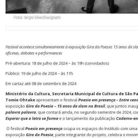
Fotos: Sergio Silva/Divulgação
Festival acontece simultaneamente à exposição Gira da Poesia: 15 anos de sl
oficinas, debates e performances
Pré-abertura: 18 de julho de 2024 – às 19h (convidados)
Público: 19 de julho de 2024 – às 11h
Em cartaz até 08 de setembro de 2024
Ministério da Cultura, Secretaria Municipal de Cultura de São 
Tomie Ohtake
apresentam o festival
Poesia em presença – Entre cen
exposição
Gira da Poesia
–
15 anos de slam no Brasil
, que juntos ina
palavra palavra
, que contará ainda, no segundo semestre de 2024, c
Esperar que a letra se forme
e o lançamento da publicação
Caderno-en
O festival
Poesia em presença
ocupa os espaços do Instituto com uma 
exposição
Gira da Poesia
, parte integrante do projeto, celebra o mov