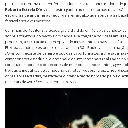
pela Festa Literária das Periferias – Flup, em 2023. Com curadoria de
Ju
Roberta Estrela D’Alva
, a mostra ganha novos contornos na versão 
estruturas de andaime ao redor da arena/palco que abrigará as batal
festival
Poesia em
presença
.
Com mais de 400 itens, a exposição é dividida em 10 eixos condutores,
sobre a trajetória do
poetry slam
desde sua chegada no Brasil em 2008,
produção, a circulação e a recepção do movimento no país. Do início 
EUA, passando pelos primeiros saraus em São Paulo, a disseminação p
slams
com recorte de gênero e outros novos formatos, a chegada nas 
campeonatos estaduais, o nacional e os internacionais realizados no 
construídos por meio de recortes de memórias, depoimentos,
flyers
, f
troféus e medalhas de campeonatos, fotos, vídeos, livros, zines, discos
obras apresentadas, destaca-se o grande tecido bordado pelo
Coleti
dos mais de 450
slams
existentes no País.