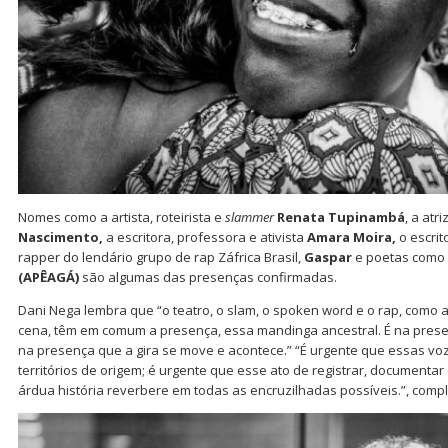
Nomes como a artista, roteirista e
slammer
Renata Tupinambá
, a atr
Nascimento,
a escritora, professora e ativista
Amara Moira,
o escrit
rapper do lendário grupo de rap Záfrica Brasil,
Gaspar
e poetas como
(APÊAGÁ)
são algumas das presenças confirmadas.
Dani Nega lembra que “o teatro, o slam, o spoken word e o rap, como 
cena, têm em comum a presença, essa mandinga ancestral. É na prese
na presença que a gira se move e acontece.” “É urgente que essas v
territórios de origem; é urgente que esse ato de registrar, documentar
árdua história reverbere em todas as encruzilhadas possíveis.”, compl