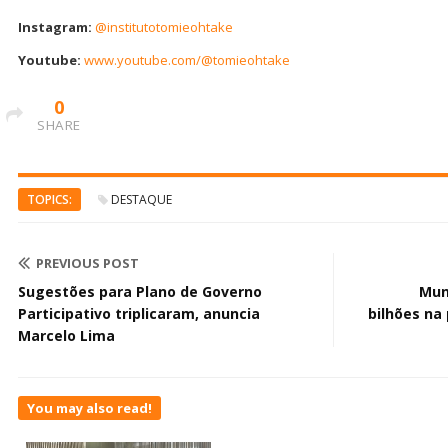
Instagram:
@institutotomieohtake
Youtube:
www.youtube.com/@tomieohtake
0
SHARE
TOPICS:
DESTAQUE
PREVIOUS POST
Sugestões para Plano de Governo
Mun
Participativo triplicaram, anuncia
bilhões na 
Marcelo Lima
You may also read!