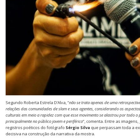
Segundo Roberta Estrela D’Alva, “
não se trata apenas de uma retrospectiv
relações das comunidades de slam e seus agentes, considerando os aspectos es
culturais em meio a rapidez com que esse movimento se alastrou por todo o
principalmente no público jovem e periférico
”, comenta. Entre as imagens
registros poéticos do fotógrafo
Sérgio Silva
que perpassam toda a ex
decisiva na construção da narrativa da mostra.