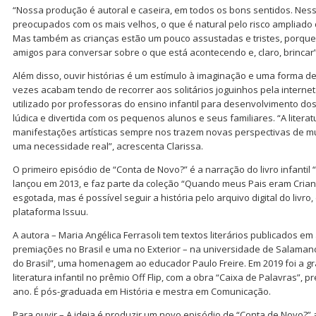
“Nossa produção é autoral e caseira, em todos os bons sentidos. N
preocupados com os mais velhos, o que é natural pelo risco ampliado q
Mas também as crianças estão um pouco assustadas e tristes, porqu
amigos para conversar sobre o que está acontecendo e, claro, brincar”
Além disso, ouvir histórias é um estímulo à imaginação e uma forma de 
vezes acabam tendo de recorrer aos solitários joguinhos pela intern
utilizado por professoras do ensino infantil para desenvolvimento d
lúdica e divertida com os pequenos alunos e seus familiares. “A litera
manifestações artísticas sempre nos trazem novas perspectivas de mu
uma necessidade real”, acrescenta Clarissa.
O primeiro episódio de “Conta de Novo?” é a narração do livro infantil
lançou em 2013, e faz parte da coleção “Quando meus Pais eram Crian
esgotada, mas é possível seguir a história pelo arquivo digital do livro,
plataforma Issuu.
A autora – Maria Angélica Ferrasoli tem textos literários publicados em
premiações no Brasil e uma no Exterior – na universidade de Salamanc
do Brasil”, uma homenagem ao educador Paulo Freire. Em 2019 foi a g
literatura infantil no prêmio Off Flip, com a obra “Caixa de Palavras”, 
ano. É pós-graduada em História e mestra em Comunicação.
Para ouvir – A ideia é produzir um novo episódio de “Conta de Novo?”