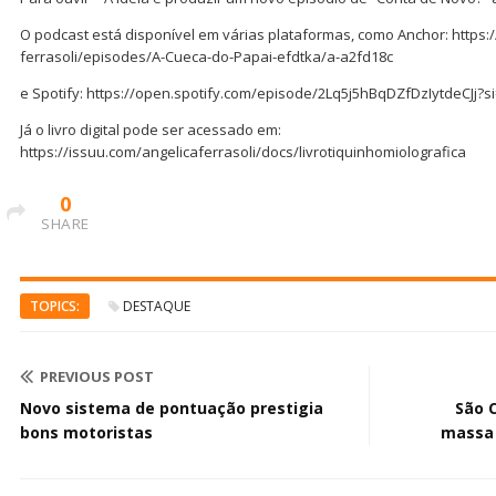
O podcast está disponível em várias plataformas, como Anchor: https:
ferrasoli/episodes/A-Cueca-do-Papai-efdtka/a-a2fd18c
e Spotify: https://open.spotify.com/episode/2Lq5j5hBqDZfDzIytdeCJj
Já o livro digital pode ser acessado em:
https://issuu.com/angelicaferrasoli/docs/livrotiquinhomiolografica
0
SHARE
TOPICS:
DESTAQUE
PREVIOUS POST
Novo sistema de pontuação prestigia
São 
bons motoristas
massa 