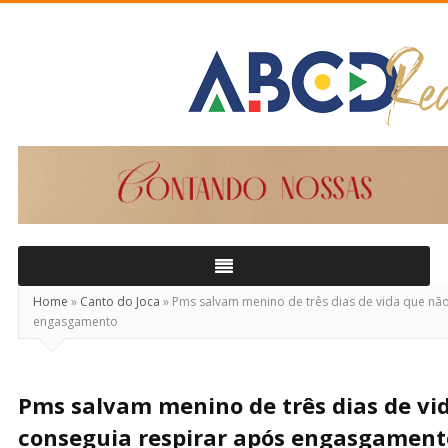
ABCD
Real
Home
»
Canto do Joca
»
Pms salvam menino de três dias de vida que não
engasgamento
Pms salvam menino de três dias de vi
conseguia respirar após engasgament