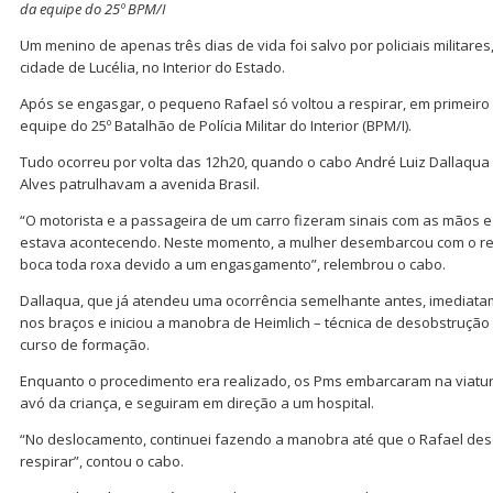
da equipe do 25º BPM/I
Um menino de apenas três dias de vida foi salvo por policiais militares
cidade de Lucélia, no Interior do Estado.
Após se engasgar, o pequeno Rafael só voltou a respirar, em primeiro
equipe do 25º Batalhão de Polícia Militar do Interior (BPM/I).
Tudo ocorreu por volta das 12h20, quando o cabo André Luiz Dallaqua
Alves patrulhavam a avenida Brasil.
“O motorista e a passageira de um carro fizeram sinais com as mãos
estava acontecendo. Neste momento, a mulher desembarcou com o re
boca toda roxa devido a um engasgamento”, relembrou o cabo.
Dallaqua, que já atendeu uma ocorrência semelhante antes, imediat
nos braços e iniciou a manobra de Heimlich – técnica de desobstruçã
curso de formação.
Enquanto o procedimento era realizado, os Pms embarcaram na viatur
avó da criança, e seguiram em direção a um hospital.
“No deslocamento, continuei fazendo a manobra até que o Rafael des
respirar”, contou o cabo.