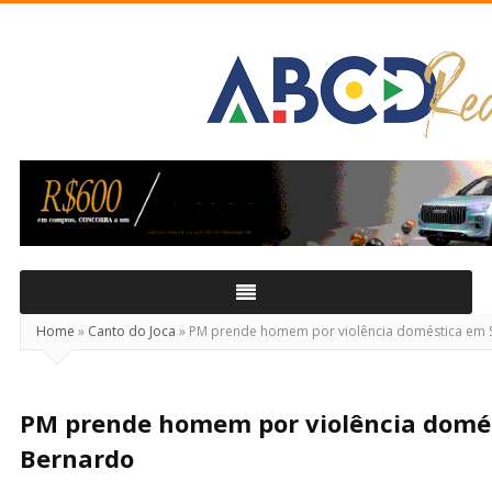
ABCD
Real
Home
»
Canto do Joca
»
PM prende homem por violência doméstica em 
PM prende homem por violência domé
Bernardo