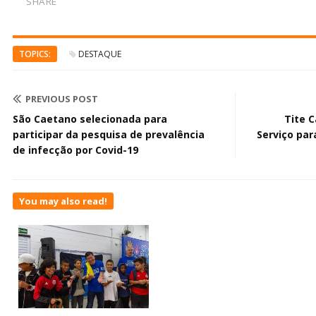
SHARE
TOPICS:
DESTAQUE
PREVIOUS POST
São Caetano selecionada para
Tite 
participar da pesquisa de prevalência
Serviço par
de infecção por Covid-19
You may also read!