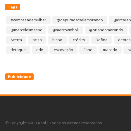
Tags
#vemcasadamulher
@deputadacarlamorando
@drcarab
@marcelolimasbc
@marcovinholi
@orlandomorando
Acerta
acisa
bispo
crédito
Define
dentes
detaque
edir
escovação
Fone
macedo
s
Publicidade
© Copyright ABCD Real | Todos os direitos reservados