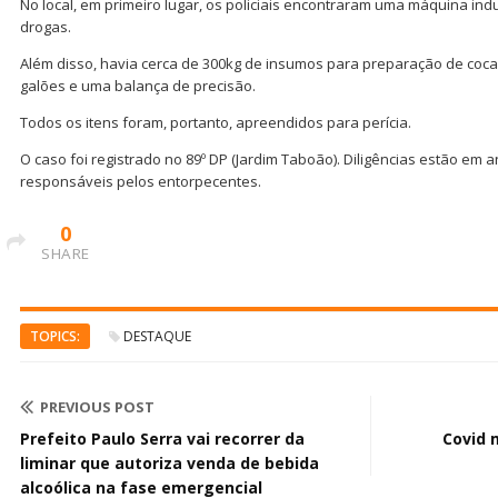
No local, em primeiro lugar, os policiais encontraram uma máquina ind
drogas.
Além disso, havia cerca de 300kg de insumos para preparação de coc
galões e uma balança de precisão.
Todos os itens foram, portanto, apreendidos para perícia.
O caso foi registrado no 89º DP (Jardim Taboão). Diligências estão em 
responsáveis pelos entorpecentes.
0
SHARE
TOPICS:
DESTAQUE
PREVIOUS POST
Prefeito Paulo Serra vai recorrer da
Covid 
liminar que autoriza venda de bebida
alcoólica na fase emergencial