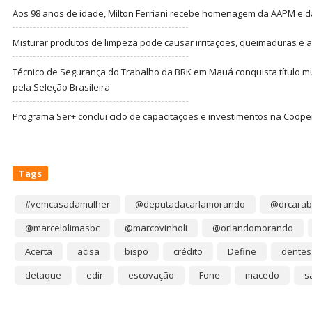
Aos 98 anos de idade, Milton Ferriani recebe homenagem da AAPM e dá 
Misturar produtos de limpeza pode causar irritações, queimaduras e at
Técnico de Segurança do Trabalho da BRK em Mauá conquista título m
pela Seleção Brasileira
Programa Ser+ conclui ciclo de capacitações e investimentos na Coope
Tags
#vemcasadamulher
@deputadacarlamorando
@drcarab
@marcelolimasbc
@marcovinholi
@orlandomorando
Acerta
acisa
bispo
crédito
Define
dentes
detaque
edir
escovação
Fone
macedo
s