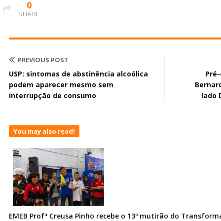
0
SHARE
PREVIOUS POST
USP: sintomas de abstinência alcoólica
Pré-
podem aparecer mesmo sem
Bernar
interrupção de consumo
lado 
You may also read!
EMEB Profª Creusa Pinho recebe o 13º mutirão do Transfor