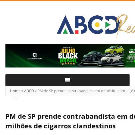
ABCD
Real
Home
»
ABCD
»
PM de SP prende contrabandista em depósito com 11,8 m
PM de SP prende contrabandista em d
milhões de cigarros clandestinos