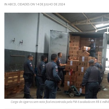
IN
ABCD
,
CIDADES
ON
14 DE JULHO DE 2024
Carga de cigarros sem nota fical encontrada pela PM é avaliada em R$ 6 milh