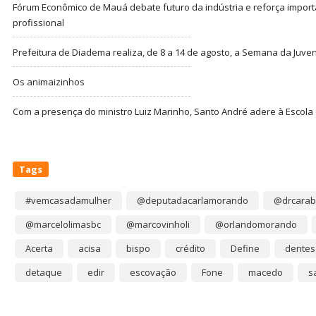
Fórum Econômico de Mauá debate futuro da indústria e reforça import
profissional
Prefeitura de Diadema realiza, de 8 a 14 de agosto, a Semana da Juve
Os animaizinhos
Com a presença do ministro Luiz Marinho, Santo André adere à Escola
Tags
#vemcasadamulher
@deputadacarlamorando
@drcarab
@marcelolimasbc
@marcovinholi
@orlandomorando
Acerta
acisa
bispo
crédito
Define
dentes
detaque
edir
escovação
Fone
macedo
s