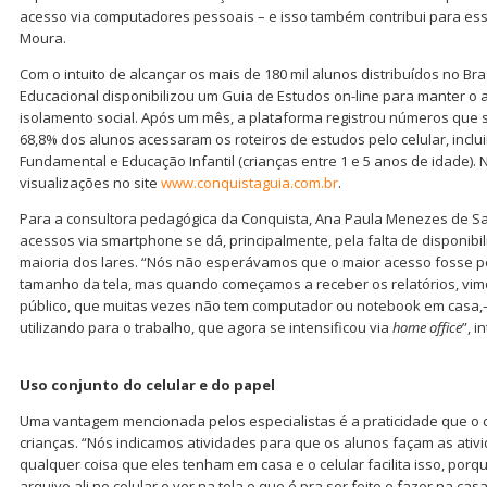
acesso via computadores pessoais – e isso também contribui para es
Moura.
Com o intuito de alcançar os mais de 180 mil alunos distribuídos no Bra
Educacional disponibilizou um Guia de Estudos on-line para manter o
isolamento social. Após um mês, a plataforma registrou números qu
68,8% dos alunos acessaram os roteiros de estudos pelo celular, inclui
Fundamental e Educação Infantil (crianças entre 1 e 5 anos de idade). 
visualizações no site
www.conquistaguia.com.br
.
Para a consultora pedagógica da Conquista, Ana Paula Menezes de Sa
acessos via smartphone se dá, principalmente, pela falta de disponib
maioria dos lares. “Nós não esperávamos que o maior acesso fosse pel
tamanho da tela, mas quando começamos a receber os relatórios, vimo
público, que muitas vezes não tem computador ou notebook em casa,–
utilizando para o trabalho, que agora se intensificou via
home office
”, 
Uso conjunto do celular e do papel
Uma vantagem mencionada pelos especialistas é a praticidade que o c
crianças. “Nós indicamos atividades para que os alunos façam as ativ
qualquer coisa que eles tenham em casa e o celular facilita isso, por
arquivo ali no celular e ver na tela o que é pra ser feito e fazer na c