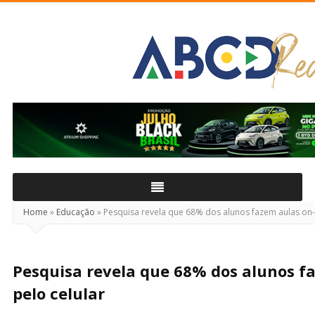
ABCD
Real
Home
»
Educação
»
Pesquisa revela que 68% dos alunos fazem aulas on-l
Pesquisa revela que 68% dos alunos f
pelo celular