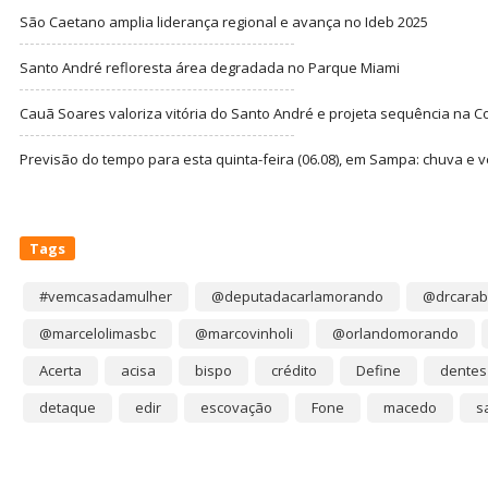
São Caetano amplia liderança regional e avança no Ideb 2025
Santo André refloresta área degradada no Parque Miami
Cauã Soares valoriza vitória do Santo André e projeta sequência na C
Previsão do tempo para esta quinta-feira (06.08), em Sampa: chuva e 
Tags
#vemcasadamulher
@deputadacarlamorando
@drcarab
@marcelolimasbc
@marcovinholi
@orlandomorando
Acerta
acisa
bispo
crédito
Define
dentes
detaque
edir
escovação
Fone
macedo
s