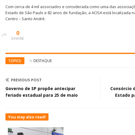
Com cerca de 4 mil associados e considerada como uma das associaçõ
Estado de São Paulo e 82 anos de fundação, a ACISA está localizada 
Centro – Santo André.
0
SHARE
TOPICS:
DESTAQUE
PREVIOUS POST
Governo de SP propõe antecipar
Consórcio 
feriado estadual para 25 de maio
Estado p
You may also read!