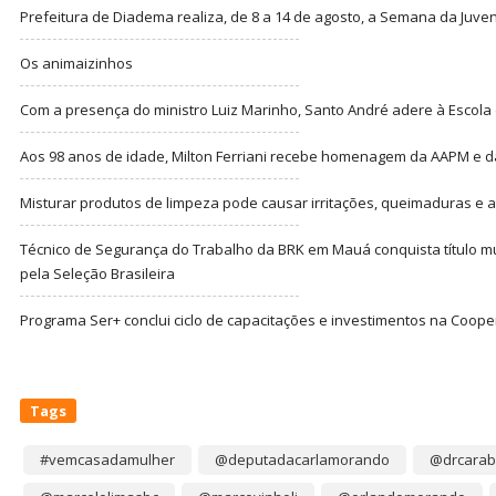
Prefeitura de Diadema realiza, de 8 a 14 de agosto, a Semana da Juve
Os animaizinhos
Com a presença do ministro Luiz Marinho, Santo André adere à Escola
Aos 98 anos de idade, Milton Ferriani recebe homenagem da AAPM e dá 
Misturar produtos de limpeza pode causar irritações, queimaduras e at
Técnico de Segurança do Trabalho da BRK em Mauá conquista título m
pela Seleção Brasileira
Programa Ser+ conclui ciclo de capacitações e investimentos na Coope
Tags
#vemcasadamulher
@deputadacarlamorando
@drcarab