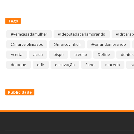
Tags
#vemcasadamulher
@deputadacarlamorando
@drcarab
@marcelolimasbc
@marcovinholi
@orlandomorando
Acerta
acisa
bispo
crédito
Define
dentes
detaque
edir
escovação
Fone
macedo
s
Publicidade