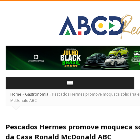
ABCD
Real
Home
»
Gastronomia
»
Pescados Hermes promove moqueca solidária em
McDonald ABC
Pescados Hermes promove moqueca sol
da Casa Ronald McDonald ABC