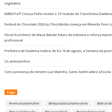
Legislativa
EMEB Profª Creusa Pinho recebe o 13º mutirão do Transforma Diadem
Festival do Chocolate 2026 by Chocolândia começa em Ribeirão Pires c
Fórum Econômico de Mauá debate futuro da indústria e reforça import
profissional
Prefeitura de Diadema realiza, de 8 a 14 de agosto, a Semana da Juve
Os animaizinhos
Com a presença do ministro Luiz Marinho, Santo André adere à Escola
Tags
#vemcasadamulher
@deputadacarlamorando
@drcarab
@marcelolimasbc
@marcovinholi
@orlandomorando