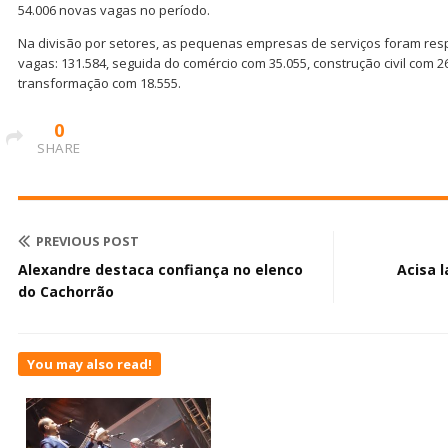
54.006 novas vagas no período.
Na divisão por setores, as pequenas empresas de serviços foram res
vagas: 131.584, seguida do comércio com 35.055, construção civil com 26
transformação com 18.555.
0
SHARE
PREVIOUS POST
Alexandre destaca confiança no elenco
Acisa l
do Cachorrão
You may also read!