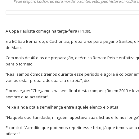
Peixe prepara Cachorrão para morder o Santos. Foto: João Victor Romoli/Ass
A Copa Paulista começa na terça-feira (14.09).
E o EC São Bernardo, o Cachorrão, prepara-se para pegar o Santos, o P
de Maio.
Com mais de 40 dias de preparação, o técnico Renato Peixe enfatiza 
para o torneio.
“Realizamos ótimos treinos durante esse período e agora é colocar em 
vamos estar preparados para a estreia”, diz.
E prossegue: “Chegamos na semifinal desta competição em 2019 e le
sempre que acreditar”.
Peixe ainda cita a semelhança entre aquele elenco e o atual.
“Naquela oportunidade, ninguém apostava suas fichas e fomos longe”
E conclui: “Acredito que podemos repetir esse feito, já que temos uma
atletas”.