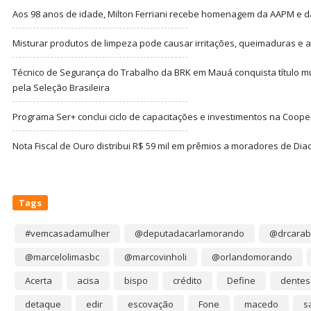
Aos 98 anos de idade, Milton Ferriani recebe homenagem da AAPM e dá 
Misturar produtos de limpeza pode causar irritações, queimaduras e at
Técnico de Segurança do Trabalho da BRK em Mauá conquista título m
pela Seleção Brasileira
Programa Ser+ conclui ciclo de capacitações e investimentos na Coope
Nota Fiscal de Ouro distribui R$ 59 mil em prêmios a moradores de Di
Tags
#vemcasadamulher
@deputadacarlamorando
@drcarab
@marcelolimasbc
@marcovinholi
@orlandomorando
Acerta
acisa
bispo
crédito
Define
dentes
detaque
edir
escovação
Fone
macedo
s