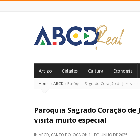
ABCD
Real
Artigo
Cidades
Cultura
Economia
Home
»
ABCD
»
Paróquia Sagrado Coração de Jesus celeb
Paróquia Sagrado Coração de J
visita muito especial
IN
ABCD
,
CANTO DO JOCA
ON
11 DE JUNHO DE 2025