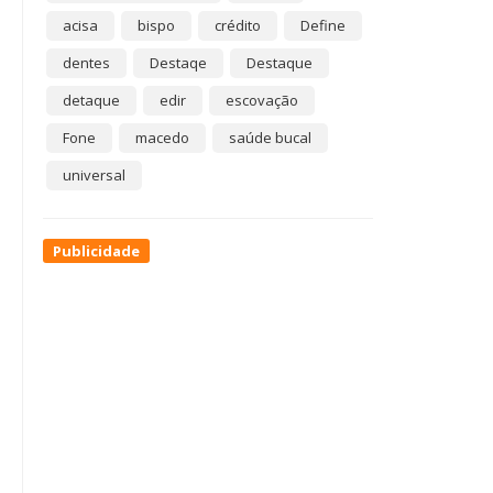
acisa
bispo
crédito
Define
dentes
Destaqe
Destaque
detaque
edir
escovação
Fone
macedo
saúde bucal
universal
Publicidade