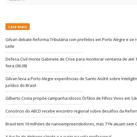
for:
Leia mais
Gilvan debate Reforma Tributária com prefeitos em Porto Alegre e s
Leite
Defesa Civil monta Gabinete de Crise para monitorar ventania de até 1
feira (06.08)
Gilvan leva a Porto Alegre experiências de Santo André sobre Inteligênc
jurídico do Brasil
Gilberto Costa propõe campanha Idosos Órfãos de Filhos Vivos em Sã
Consórcio do ABCD recebe encontro regional sobre desafios da Refor
Brasil tem 19 milhões de nanoempreendedores, mas 71% atuam sem CN
A ilusão do dinheiro rápido e o custo na vida profissional