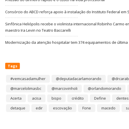
Consórcio do ABCD reforça apoio à instalação do Instituto Federal em
Sinfônica Heliópolis recebe o violinista internacional Robinho Carmo 
maestro Ira Levin no Teatro Baccarelli
Modernização da atenção hospitalar tem 374 equipamentos de última
Tags
#vemcasadamulher
@deputadacarlamorando
@drcarab
@marcelolimasbc
@marcovinholi
@orlandomorando
Acerta
acisa
bispo
crédito
Define
dentes
detaque
edir
escovação
Fone
macedo
s