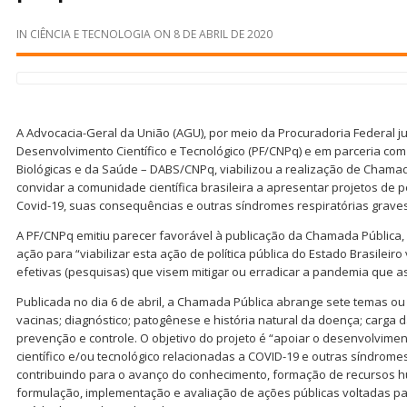
IN
CIÊNCIA E TECNOLOGIA
ON
8 DE ABRIL DE 2020
A Advocacia-Geral da União (AGU), por meio da Procuradoria Federal j
Desenvolvimento Científico e Tecnológico (PF/CNPq) e em parceria com a
Biológicas e da Saúde – DABS/CNPq, viabilizou a realização de Chamad
convidar a comunidade científica brasileira a apresentar projetos de
Covid-19, suas consequências e outras síndromes respiratórias graves
A PF/CNPq emitiu parecer favorável à publicação da Chamada Pública,
ação para “viabilizar esta ação de política pública do Estado Brasile
efetivas (pesquisas) que visem mitigar ou erradicar a pandemia que a
Publicada no dia 6 de abril, a Chamada Pública abrange sete temas ou
vacinas; diagnóstico; patogênese e história natural da doença; carga 
prevenção e controle. O objetivo do projeto é “apoiar o desenvolvim
científico e/ou tecnológico relacionadas a COVID-19 e outras síndrome
contribuindo para o avanço do conhecimento, formação de recursos 
formulação, implementação e avaliação de ações públicas voltadas pa