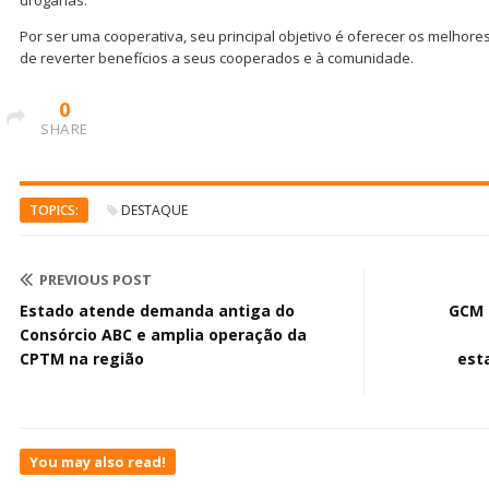
Por ser uma cooperativa, seu principal objetivo é oferecer os melhores
de reverter benefícios a seus cooperados e à comunidade.
0
SHARE
TOPICS:
DESTAQUE
PREVIOUS POST
Estado atende demanda antiga do
GCM 
Consórcio ABC e amplia operação da
CPTM na região
est
You may also read!