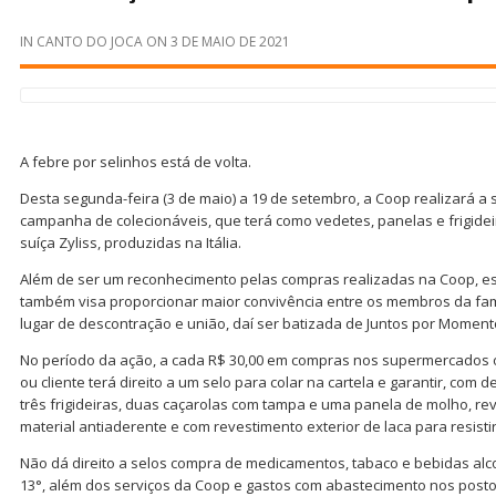
IN
CANTO DO JOCA
ON
3 DE MAIO DE 2021
A febre por selinhos está de volta.
Desta segunda-feira (3 de maio) a 19 de setembro, a Coop realizará a
campanha de colecionáveis, que terá como vedetes, panelas e frigide
suíça Zyliss, produzidas na Itália.
Além de ser um reconhecimento pelas compras realizadas na Coop, e
também visa proporcionar maior convivência entre os membros da famí
lugar de descontração e união, daí ser batizada de Juntos por Momen
No período da ação, a cada R$ 30,00 em compras nos supermercados 
ou cliente terá direito a um selo para colar na cartela e garantir, com 
três frigideiras, duas caçarolas com tampa e uma panela de molho, r
material antiaderente e com revestimento exterior de laca para resisti
Não dá direito a selos compra de medicamentos, tabaco e bebidas al
13°, além dos serviços da Coop e gastos com abastecimento nos posto