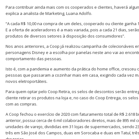
Para contribuir ainda mais com os cooperados e clientes, haverá alg
explica a analista de Marketing, Luana Adolfo.
“A cada R$ 10,00 na compra de um deles, cooperado ou cliente ganha 1 
E a oferta de aceleradores é a mais variada, pois a cada 21 dias, se
produtos de diversos setores à disposição dos consumidores”.
Nos anos anteriores, a Coop já realizou campanha de colecionáveis en
personagens Disney e a escolha por panelas neste ano vai ao encon
comportamento das pessoas.
Isto é, com a pandemia e aumento da prática do home office, cresce
pessoas que passaram a cozinhar mais em casa, exigindo cada vez ma
novos eletroportáteis.
Para quem optar pelo Coop Retira, os selos de descontos serão ent
cliente retirar os produtos na loja e, no caso do Coop Entrega, os sel
com as compras.
A Coop fechou o exercício de 2020 com faturamento total de R$ 2.618 b
anterior, possui cerca de 6 mil colaboradores diretos, mais de 895 mil
unidades de varejo, divididas em 31 lojas de supermercados, sendo 2
três em São José dos Campos, duas em Sorocaba e duas em Tatuí, três
drogarias.