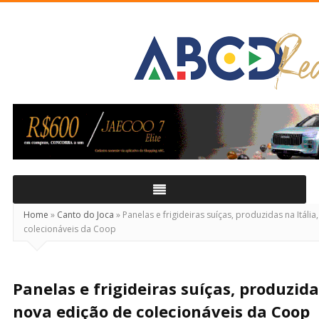
ABCD
Real
Home
»
Canto do Joca
»
Panelas e frigideiras suíças, produzidas na Itáli
colecionáveis da Coop
Panelas e frigideiras suíças, produzida
nova edição de colecionáveis da Coop