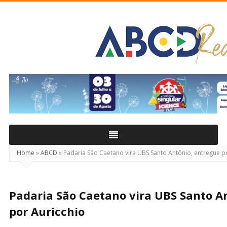
ABCD
Real
Home
»
ABCD
»
Padaria São Caetano vira UBS Santo Antônio, entregue p
Padaria São Caetano vira UBS Santo A
por Auricchio