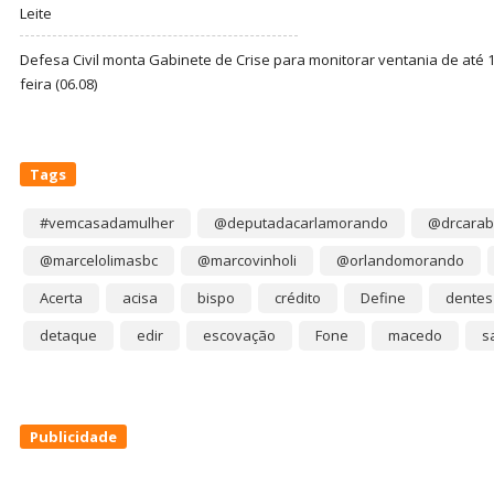
Leite
Defesa Civil monta Gabinete de Crise para monitorar ventania de até 1
feira (06.08)
Tags
#vemcasadamulher
@deputadacarlamorando
@drcarab
@marcelolimasbc
@marcovinholi
@orlandomorando
Acerta
acisa
bispo
crédito
Define
dentes
detaque
edir
escovação
Fone
macedo
s
Publicidade