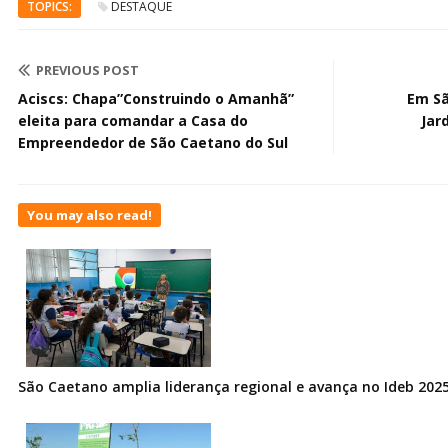
TOPICS:
DESTAQUE
PREVIOUS POST
Aciscs: Chapa”Construindo o Amanhã”
Em Sã
eleita para comandar a Casa do
Jar
Empreendedor de São Caetano do Sul
You may also read!
São Caetano amplia liderança regional e avança no Ideb 202