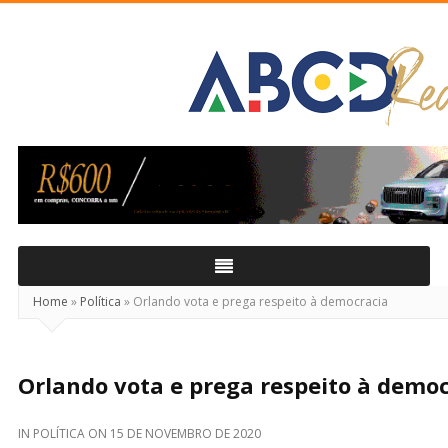
ABCD
Real
Home
»
Política
»
Orlando vota e prega respeito à democracia
Orlando vota e prega respeito à demo
IN
POLÍTICA
ON
15 DE NOVEMBRO DE 2020