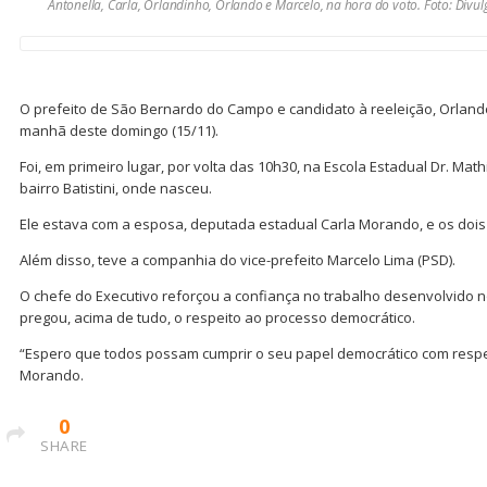
Antonella, Carla, Orlandinho, Orlando e Marcelo, na hora do voto. Foto: Divu
O prefeito de São Bernardo do Campo e candidato à reeleição, Orlan
manhã deste domingo (15/11).
Foi, em primeiro lugar, por volta das 10h30, na Escola Estadual Dr. Mat
bairro Batistini, onde nasceu.
Ele estava com a esposa, deputada estadual Carla Morando, e os dois f
Além disso, teve a companhia do vice-prefeito Marcelo Lima (PSD).
O chefe do Executivo reforçou a confiança no trabalho desenvolvido n
pregou, acima de tudo, o respeito ao processo democrático.
“Espero que todos possam cumprir o seu papel democrático com respe
Morando.
0
SHARE