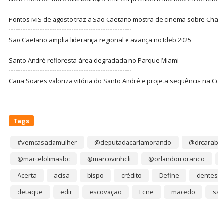
Pontos MIS de agosto traz a São Caetano mostra de cinema sobre Cha
São Caetano amplia liderança regional e avança no Ideb 2025
Santo André refloresta área degradada no Parque Miami
Cauã Soares valoriza vitória do Santo André e projeta sequência na C
Tags
#vemcasadamulher
@deputadacarlamorando
@drcarab
@marcelolimasbc
@marcovinholi
@orlandomorando
Acerta
acisa
bispo
crédito
Define
dentes
detaque
edir
escovação
Fone
macedo
s