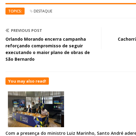
TOPICS:
DESTAQUE
PREVIOUS POST
Orlando Morando encerra campanha
Cachorrã
reforçando compromisso de seguir
executando o maior plano de obras de
São Bernardo
You may also read!
Com a presença do ministro Luiz Marinho, Santo André ader