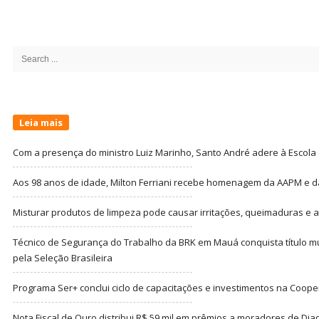
Site
Sidebar
Search
for:
Leia mais
Com a presença do ministro Luiz Marinho, Santo André adere à Escola
Aos 98 anos de idade, Milton Ferriani recebe homenagem da AAPM e dá 
Misturar produtos de limpeza pode causar irritações, queimaduras e at
Técnico de Segurança do Trabalho da BRK em Mauá conquista título m
pela Seleção Brasileira
Programa Ser+ conclui ciclo de capacitações e investimentos na Coope
Nota Fiscal de Ouro distribui R$ 59 mil em prêmios a moradores de Di