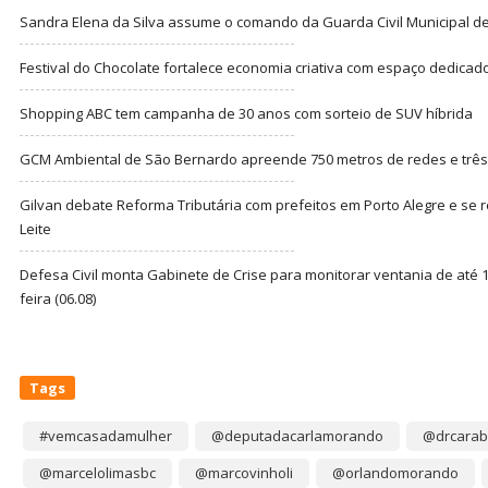
Sandra Elena da Silva assume o comando da Guarda Civil Municipal de
Festival do Chocolate fortalece economia criativa com espaço dedicad
Shopping ABC tem campanha de 30 anos com sorteio de SUV híbrida
GCM Ambiental de São Bernardo apreende 750 metros de redes e três t
Gilvan debate Reforma Tributária com prefeitos em Porto Alegre e s
Leite
Defesa Civil monta Gabinete de Crise para monitorar ventania de até 1
feira (06.08)
Tags
#vemcasadamulher
@deputadacarlamorando
@drcarab
@marcelolimasbc
@marcovinholi
@orlandomorando