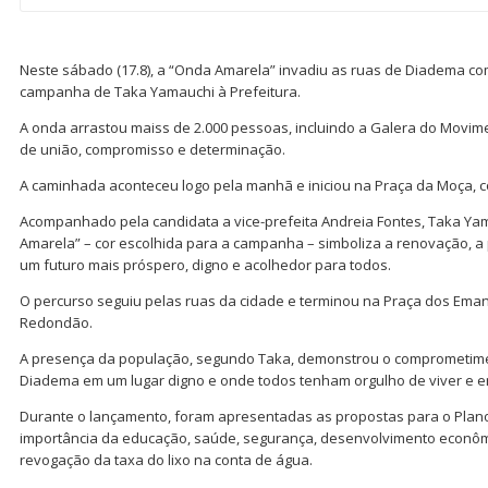
Neste sábado (17.8), a “Onda Amarela” invadiu as ruas de Diadema com
campanha de Taka Yamauchi à Prefeitura.
A onda arrastou maiss de 2.000 pessoas, incluindo a Galera do Mov
de união, compromisso e determinação.
A caminhada aconteceu logo pela manhã e iniciou na Praça da Moça, 
Acompanhado pela candidata a vice-prefeita Andreia Fontes, Taka Y
Amarela” – cor escolhida para a campanha – simboliza a renovação, a
um futuro mais próspero, digno e acolhedor para todos.
O percurso seguiu pelas ruas da cidade e terminou na Praça dos Eman
Redondão.
A presença da população, segundo Taka, demonstrou o comprometime
Diadema em um lugar digno e onde todos tenham orgulho de viver e 
Durante o lançamento, foram apresentadas as propostas para o Pla
importância da educação, saúde, segurança, desenvolvimento econômico
revogação da taxa do lixo na conta de água.