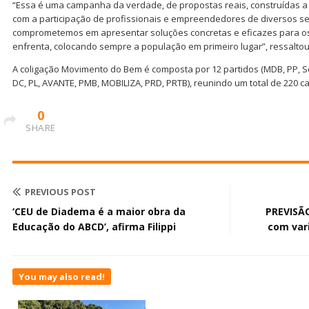
“Essa é uma campanha da verdade, de propostas reais, construídas 
com a participação de profissionais e empreendedores de diversos se
comprometemos em apresentar soluções concretas e eficazes para o
enfrenta, colocando sempre a população em primeiro lugar”, ressaltou
A coligação Movimento do Bem é composta por 12 partidos (MDB, PP, S
DC, PL, AVANTE, PMB, MOBILIZA, PRD, PRTB), reunindo um total de 220 c
0
SHARE
PREVIOUS POST
‘CEU de Diadema é a maior obra da
PREVISÃ
Educação do ABCD’, afirma Filippi
com var
You may also read!