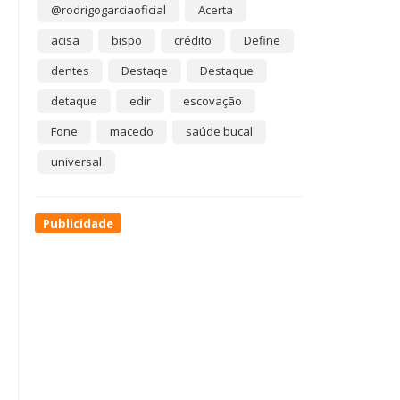
@rodrigogarciaoficial
Acerta
acisa
bispo
crédito
Define
dentes
Destaqe
Destaque
detaque
edir
escovação
Fone
macedo
saúde bucal
universal
Publicidade