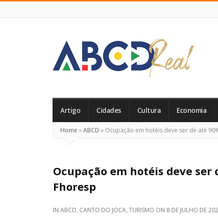
ABCD
Real
Artigo
Cidades
Cultura
Economia
Home
»
ABCD
»
Ocupação em hotéis deve ser de até 90%
Ocupação em hotéis deve ser d
Fhoresp
IN
ABCD
,
CANTO DO JOCA
,
TURISMO
ON
8 DE JULHO DE 20