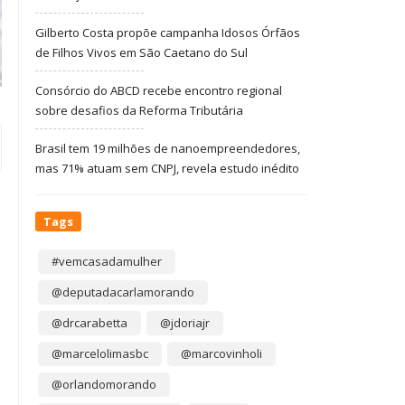
Gilberto Costa propõe campanha Idosos Órfãos
de Filhos Vivos em São Caetano do Sul
Consórcio do ABCD recebe encontro regional
sobre desafios da Reforma Tributária
Brasil tem 19 milhões de nanoempreendedores,
mas 71% atuam sem CNPJ, revela estudo inédito
Tags
#vemcasadamulher
@deputadacarlamorando
@drcarabetta
@jdoriajr
@marcelolimasbc
@marcovinholi
@orlandomorando