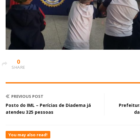
0
SHARE
PREVIOUS POST
Posto do IML – Perícias de Diadema já
Prefeitu
atendeu 325 pessoas
da
You may also read!