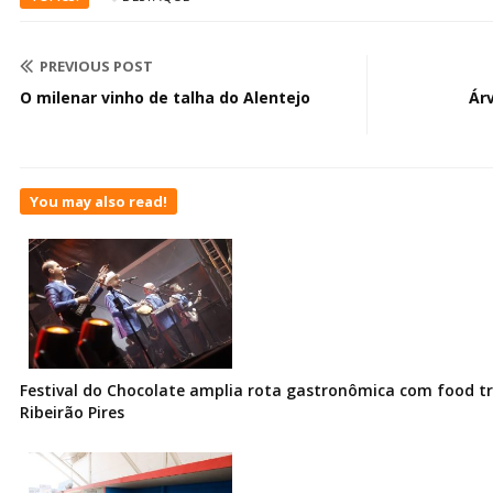
PREVIOUS POST
O milenar vinho de talha do Alentejo
Ár
You may also read!
Festival do Chocolate amplia rota gastronômica com food t
Ribeirão Pires