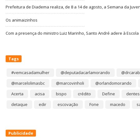
Prefeitura de Diadema realiza, de 8 a 14 de agosto, a Semana da Juve
Os animaizinhos
Com a presença do ministro Luiz Marinho, Santo André adere à Escola
Tags
#vemcasadamulher
@deputadacarlamorando
@drcarab
@marcelolimasbc
@marcovinholi
@orlandomorando
Acerta
acisa
bispo
crédito
Define
dentes
detaque
edir
escovação
Fone
macedo
s
Publicidade