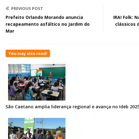
PREVIOUS POST
Prefeito Orlando Morando anuncia
IRA! Folk: 
recapeamento asfáltico no Jardim do
clássicos 
Mar
You may also read!
São Caetano amplia liderança regional e avança no Ideb 202