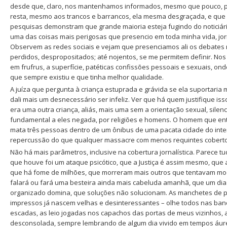
desde que, claro, nos mantenhamos informados, mesmo que pouco, p
resta, mesmo aos trancos e barrancos, ela mesma desgraçada, e que a
pesquisas demonstram que grande maioria esteja fugindo do noticiári
uma das coisas mais perigosas que presencio em toda minha vida, jor
Observem as redes sociais e vejam que presenciamos ali os debates 
perdidos, despropositados; até nojentos, se me permitem definir. Nos 
em frufrus, a superfície, patéticas confissões pessoais e sexuais, on
que sempre existiu e que tinha melhor qualidade.
A juíza que pergunta à criança estuprada e grávida se ela suportaria
dali mais um desnecessário ser infeliz. Ver que há quem justifique i
era uma outra criança, aliás, mais uma sem a orientação sexual, sile
fundamental a eles negada, por religiões e homens. O homem que en
mata três pessoas dentro de um ônibus de uma pacata cidade do inter
repercussão do que qualquer massacre com menos requintes coberto 
Não há mais parâmetros, inclusive na cobertura jornalística. Parece t
que houve foi um ataque psicótico, que a Justiça é assim mesmo, que 
que há fome de milhões, que morreram mais outros que tentavam mod
falará ou fará uma besteira ainda mais cabeluda amanhã, que um dia 
organizado domina, que soluções não solucionam. As manchetes de pr
impressos já nascem velhas e desinteressantes – olhe todos nas banc
escadas, as leio jogadas nos capachos das portas de meus vizinhos, 
desconsolada, sempre lembrando de algum dia vivido em tempos áureo