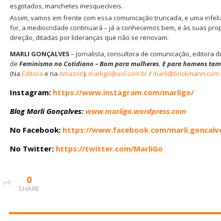
esgotados, manchetes inesquecíveis.
Assim, vamos em frente com essa comunicação truncada, e uma infeli
for, a mediocridade continuará – já a conhecemos bem, e às suas pro
direção, ditadas por lideranças que não se renovam.
MARLI GONÇALVES
– Jornalista, consultora de comunicação, editora 
de
Feminismo no Cotidiano – Bom para mulheres. E para homens ta
(Na
Editora
e na
Amazon
).
marligo@uol.com.br
/
marli@brickmann.com.
Instagram
:
https://www.instagram.com/marligo/
Blog Marli Gonçalves:
www.marligo.wordpress.com
No Facebook:
https://www.facebook.com/marli.goncalv
No Twitter:
https://twitter.com/MarliGo
0
SHARE