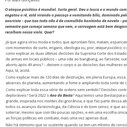
O ataque psicótico é mundial. Surto geral. Deu a louca e o mundo com
engatou a ré, está virando o pescoço e vomitando bílis, dominado p
exorcista – que isso tudo não é de cramulhão bonitinho de novela – 
semestre que começa semana que vem, a carruagem está bem desgove
recolham nossa viola. Quer?
Já que agora virou moda e todos que aprontam feio, matam, espancam
com momentos de surto, engano, ideologia ou, pior,
ataque psicótico
, o
como explicar as duas últimas decisões da Suprema Corte dos Estado
de armas em locais públicos – uma ode ao bangbang, ao faroeste; out
aborto após 49 anos? – deixem o corpo e as decisões das mulheres e
Aqui, lá, acolá.
Como explicar mais de 120 dias de destruição, em plena Europa, essa
alicerces do planeta, aumentando a fome e ampliando toda sorte de
Como explicar toda essa série de ordens sem sentido? Decisões contr
deploráveis? Será 2022 o
Ano da Besta
? Aqui temos uma (besta) para 
grande, inspirada nos moldes da ignorância, e que faz parte dessa a
todos os avanços da tecnologia, da Ciência e do bom senso, e que 
soterrar, mesmo que com tão poucas opções, e em uma escolha única
as forças políticas em combate, mais uma vez apenas dual.
Não há otimismo que se sustente quando se tem um mínimo de consci