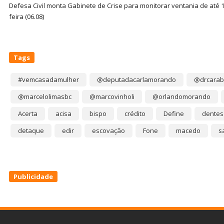
Defesa Civil monta Gabinete de Crise para monitorar ventania de até 1
feira (06.08)
Tags
#vemcasadamulher
@deputadacarlamorando
@drcarab
@marcelolimasbc
@marcovinholi
@orlandomorando
Acerta
acisa
bispo
crédito
Define
dentes
detaque
edir
escovação
Fone
macedo
s
Publicidade