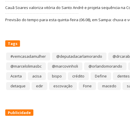
Cauã Soares valoriza vitória do Santo André e projeta sequência na C
Previsão do tempo para esta quinta-feira (06.08), em Sampa: chuva e 
Tags
#vemcasadamulher
@deputadacarlamorando
@drcarab
@marcelolimasbc
@marcovinholi
@orlandomorando
Acerta
acisa
bispo
crédito
Define
dentes
detaque
edir
escovação
Fone
macedo
s
Publicidade