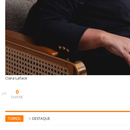
Clara Laface
0
SHARE
TOPICS:
DESTAQUE