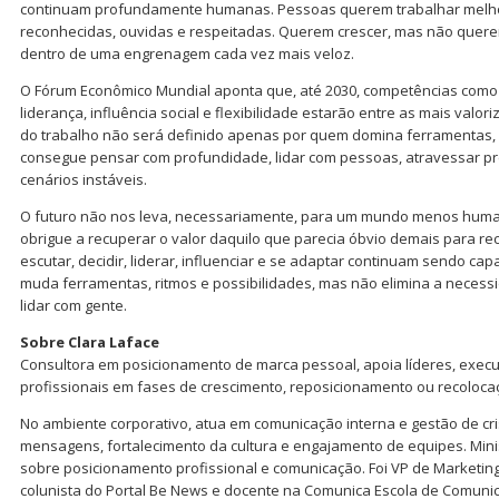
continuam profundamente humanas. Pessoas querem trabalhar melh
reconhecidas, ouvidas e respeitadas. Querem crescer, mas não quere
dentro de uma engrenagem cada vez mais veloz.
O Fórum Econômico Mundial aponta que, até 2030, competências como p
liderança, influência social e flexibilidade estarão entre as mais valor
do trabalho não será definido apenas por quem domina ferramentas
consegue pensar com profundidade, lidar com pessoas, atravessar p
cenários instáveis.
O futuro não nos leva, necessariamente, para um mundo menos huma
obrigue a recuperar o valor daquilo que parecia óbvio demais para rece
escutar, decidir, liderar, influenciar e se adaptar continuam sendo cap
muda ferramentas, ritmos e possibilidades, mas não elimina a neces
lidar com gente.
Sobre Clara Laface
Consultora em posicionamento de marca pessoal, apoia líderes, execu
profissionais em fases de crescimento, reposicionamento ou recoloc
No ambiente corporativo, atua em comunicação interna e gestão de cr
mensagens, fortalecimento da cultura e engajamento de equipes. Mini
sobre posicionamento profissional e comunicação. Foi VP de Marketing d
colunista do Portal Be News e docente na Comunica Escola de Comuni