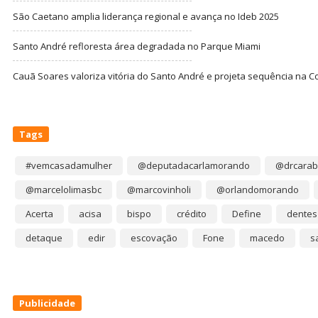
São Caetano amplia liderança regional e avança no Ideb 2025
Santo André refloresta área degradada no Parque Miami
Cauã Soares valoriza vitória do Santo André e projeta sequência na C
Tags
#vemcasadamulher
@deputadacarlamorando
@drcarab
@marcelolimasbc
@marcovinholi
@orlandomorando
Acerta
acisa
bispo
crédito
Define
dentes
detaque
edir
escovação
Fone
macedo
s
Publicidade