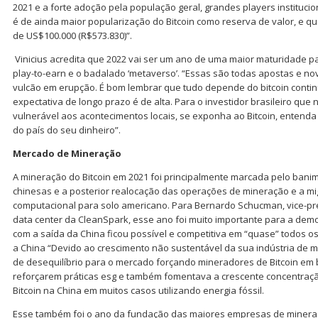
2021 e a forte adoção pela população geral, grandes players institucio
é de ainda maior popularização do Bitcoin como reserva de valor, e 
de US$100.000 (R$573.830)”.
Vinicius acredita que 2022 vai ser um ano de uma maior maturidade p
play-to-earn e o badalado ‘metaverso’. “Essas são todas apostas e 
vulcão em erupção. É bom lembrar que tudo depende do bitcoin contin
expectativa de longo prazo é de alta. Para o investidor brasileiro que 
vulnerável aos acontecimentos locais, se exponha ao Bitcoin, entenda
do país do seu dinheiro”.
Mercado de Mineração
A mineração do Bitcoin em 2021 foi principalmente marcada pelo bani
chinesas e a posterior realocação das operações de mineração e a m
computacional para solo americano. Para Bernardo Schucman, vice-pr
data center da CleanSpark, esse ano foi muito importante para a de
com a saída da China ficou possível e competitiva em “quase” todos 
a China “Devido ao crescimento não sustentável da sua indústria de 
de desequilíbrio para o mercado forçando mineradores de Bitcoin em
reforçarem práticas esg e também fomentava a crescente concentraçã
Bitcoin na China em muitos casos utilizando energia fóssil.
Esse também foi o ano da fundação das maiores empresas de minera