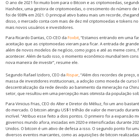
O ano de 2021 foi muito bom para o Bitcoin e as criptomoedas, segund
Hashdex, uma gestora de criptomoedas, o crescimento do número de 
foi de 938% em 2021. O principal ativo bateu mais um recorde, chegand
disso, o mercado conta com mais de dez mil criptomoedas e tokens no
mais novos usuários e investidores.
Para Ricardo Dantas, CO-CEO da
Foxbit
, “Estamos entrando em uma fa
aceitação que as criptomoedas vieram para ficar. A entrada de grandes
além de novos modelos de negócio, como jogos e até as meme coins, 
acontecer. Além de tudo isso, o momento econômico mundial tem cons
nova maneira de investir”, resume ele.
Segundo Rafael Izidoro, CEO da
Rispar
, “Além dos recordes de preço, 
massa de investidores institucionais, a adoção como moeda de curso l
descentralização da rede devido ao banimento da mineração na China
setor, que resultou em uma percepção mais otimista da população sob
Para Vinicius Frias, CEO do Alter e Diretor do Méliuz, foi um ano bast
do mercado. O bitcoin atingiu US$1 trilhão de valor de mercado durante
incrível. “Atribuo esse feito a dois pontos. O primeiro foi a expansão 
governos mundo afora, iniciadas em 2020 e intensificadas durante 202
Unidos. O bitcoin é um ativo de defesa a isso. O segundo ponto foi uma
diversos eventos marcantes, como as aquisições de bitcoin realizadas