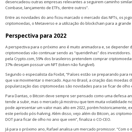
desencadeou outras empresas relevantes a seguirem caminho similar, 
Coinbase, lançamento de ETFs, dentre outros”.
Entre as novidades do ano ficou marcado o mercado das NFTs, os jo
criptomoedas, o Metaverso e a utilização do blockchain para a grand
Perspectiva para 2022
A perspectiva para o próximo ano é muito animadora e, se depender d
criptomoedas vão continuar sendo as “queridinhas” dos investidores
pela Crypto.com, 59% dos brasileiros pretendem comprar criptomoedas
37% desejam possuir um NFT (token não fungível).
Segundo o especialista da Foxbit, “Países estão se preparando para 
que vai movimentar o mercado. Aqui no Brasil, a criação das moedas di
popularização das criptomoedas são novidades para se ficar de olho 
Para Dantas, o Bitcoin deve sempre ser pensado como uma defesa anti
tende a subir, mas o mercado já mostrou que tem muita volatilidade n
pode apresentar um valor mais alto em 2022, porém historicamente, e
este período pós-halving. Além disso, vejo além do Bitcoin, as cripto
DOT para ficar de olho no ano que vem”, finaliza o CO-CEO.
Já para o próximo ano, Rafael analisa um mercado promissor. “Com o