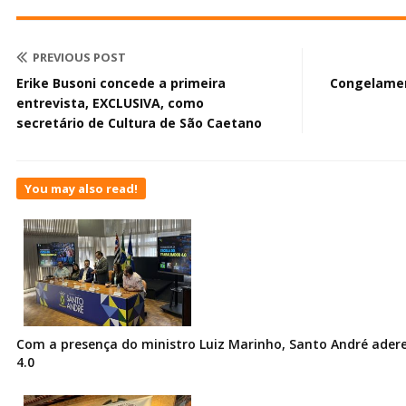
PREVIOUS POST
Erike Busoni concede a primeira
Congelamen
entrevista, EXCLUSIVA, como
secretário de Cultura de São Caetano
You may also read!
Com a presença do ministro Luiz Marinho, Santo André ader
4.0