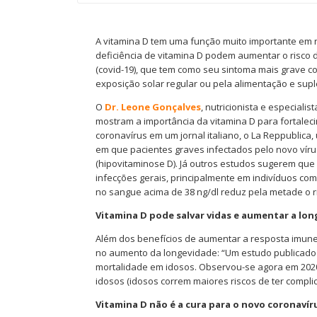
A vitamina D tem uma função muito importante em 
deficiência de vitamina D podem aumentar o risco 
(covid-19), que tem como seu sintoma mais grave co
exposição solar regular ou pela alimentação e sup
O
Dr. Leone Gonçalves
, nutricionista e especiali
mostram a importância da vitamina D para fortalec
coronavírus em um jornal italiano, o La Reppublica,
em que pacientes graves infectados pelo novo vírus
(hipovitaminose D). Já outros estudos sugerem qu
infecções gerais, principalmente em indivíduos co
no sangue acima de 38 ng/dl reduz pela metade o ri
Vitamina D pode salvar vidas e aumentar a lo
Além dos benefícios de aumentar a resposta imune
no aumento da longevidade: “Um estudo publicado
mortalidade em idosos. Observou-se agora em 202
idosos (idosos correm maiores riscos de ter compli
Vitamina D não é a cura para o novo coronavír