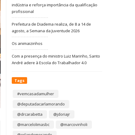
indústria e reforça importância da qualificação
profissional
Prefeitura de Diadema realiza, de 8 a 14 de
agosto, a Semana da Juventude 2026
Os animaizinhos
Com a presença do ministro Luiz Marinho, Santo
André adere à Escola do Trabalhador 4.0
Tags
#vemcasadamulher
@deputadacarlamorando
@drcarabetta
@jdoriajr
@marcelolimasbc
@marcovinholi
@orlandomorando