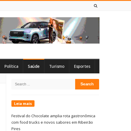
9 DE AGOSTO DE 2026
Política
Saúde
Turismo
Esportes
Site
Search
Sidebar
for:
Leia mais
Festival do Chocolate amplia rota gastronômica
com food trucks e novos sabores em Ribeirão
Pires