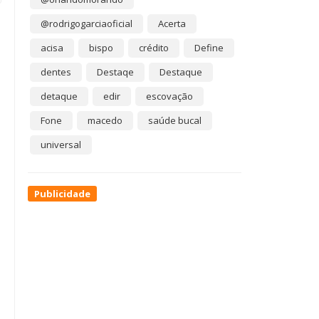
@rodrigogarciaoficial
Acerta
acisa
bispo
crédito
Define
dentes
Destaqe
Destaque
detaque
edir
escovação
Fone
macedo
saúde bucal
universal
Publicidade