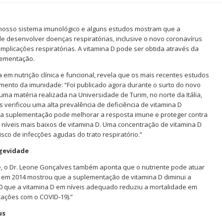
nosso sistema imunológico e alguns estudos mostram que a
de desenvolver doenças respiratórias, inclusive o novo coronavírus
mplicações respiratórias. A vitamina D pode ser obtida através da
lementação.
sta em nutrição clínica e funcional, revela que os mais recentes estudos
imento da imunidade: “Foi publicado agora durante o surto do novo
 uma matéria realizada na Universidade de Turim, no norte da Itália,
 verificou uma alta prevalência de deficiência de vitamina D
e a suplementação pode melhorar a resposta imune e proteger contra
m níveis mais baixos de vitamina D. Uma concentração de vitamina D
sco de infecções agudas do trato respiratório.”
ngevidade
, o Dr. Leone Gonçalves também aponta que o nutriente pode atuar
 em 2014 mostrou que a suplementação de vitamina D diminui a
0 que a vitamina D em níveis adequado reduziu a mortalidade em
cações com o COVID-19).”
us