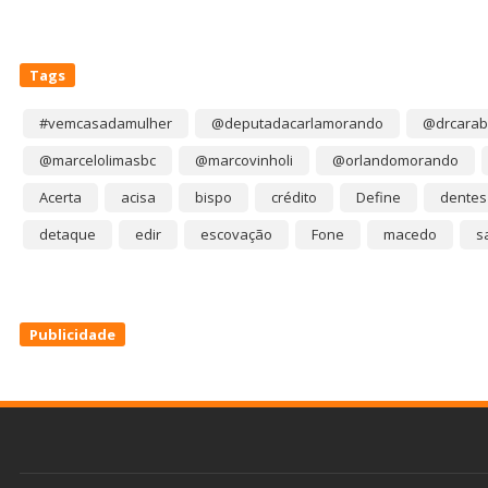
Tags
#vemcasadamulher
@deputadacarlamorando
@drcarab
@marcelolimasbc
@marcovinholi
@orlandomorando
Acerta
acisa
bispo
crédito
Define
dentes
detaque
edir
escovação
Fone
macedo
s
Publicidade