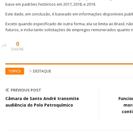
base em padrões históricos em 2017, 2018, e 2019.
Este dado, em conclusão, é baseado em informações disponíveis publi
Exceto quando especificado de outra forma, ela se limita ao Brasil, n
futuros, e inclui tanto solicitações de empregos remunerados quanto
0
SHARE
TOPICS:
DESTAQUE
PREVIOUS POST
Câmara de Santo André transmite
Funcio
audiência do Polo Petroquímico
mora
cont