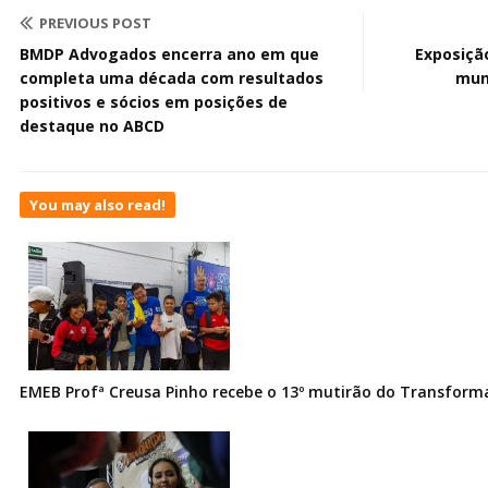
PREVIOUS POST
BMDP Advogados encerra ano em que
Exposição
completa uma década com resultados
mun
positivos e sócios em posições de
destaque no ABCD
You may also read!
EMEB Profª Creusa Pinho recebe o 13º mutirão do Transfor