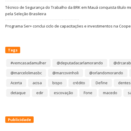
Técnico de Segurança do Trabalho da BRK em Mauá conquista título m
pela Seleção Brasileira
Programa Ser+ conclui ciclo de capacitações e investimentos na Coope
Tags
#vemcasadamulher
@deputadacarlamorando
@drcarab
@marcelolimasbc
@marcovinholi
@orlandomorando
Acerta
acisa
bispo
crédito
Define
dentes
detaque
edir
escovação
Fone
macedo
s
Publicidade