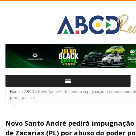
ABCD
Real
Home
»
ABCD
»
Novo Santo André pedirá impugnação da candidatura de
poder político
Novo Santo André pedirá impugnação
de Zacarias (PL) por abuso do poder pol