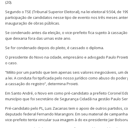
(20).
Segundo o TSE (Tribunal Superior Eleitoral), na lei eleitoral 9.504, de 19
participação de candidatos nesse tipo de evento nos três meses anteri
inauguração de obras públicas.
Se condenado antes da eleição, o vice-prefeito fica sujeito à cassação
que deixaria fora das urnas este ano.
Se for condenado depois do pleito, é cassado o diploma.
O presidente do Novo na cidade, empresário e advogado Paulo Proieti,
o caso.
“Milito por um partido que tem apenas seis valores inegociáveis, um d
a lei. A conduta foi tipificada pelo nosso jurídico como abuso do poder
a cassação do registro”, determina Proieti.
Em Santo André, o Novo em como pré-candidato a prefeito Coronel Ed
município que foi secretário de Segurança Cidadã na gestão Paulo Ser
Pré-candidato pelo PL, Luis Zacarias tem o apoio de outros partidos, c
deputado federal Fernando Marangoni. Em seu material de campanha di
vice-prefeito tenta vincular sua imagem à do ex-presidente Jair Bolso