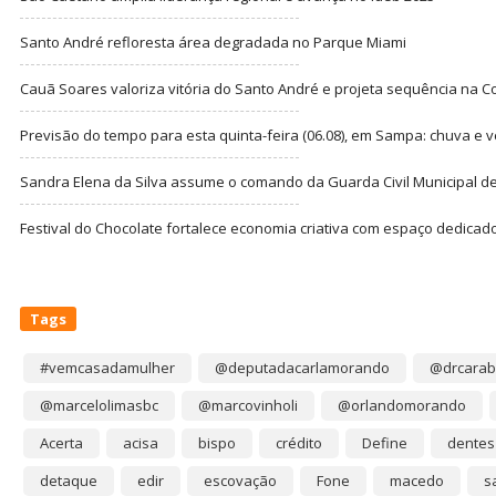
Santo André refloresta área degradada no Parque Miami
Cauã Soares valoriza vitória do Santo André e projeta sequência na C
Previsão do tempo para esta quinta-feira (06.08), em Sampa: chuva e 
Sandra Elena da Silva assume o comando da Guarda Civil Municipal de
Festival do Chocolate fortalece economia criativa com espaço dedicad
Tags
#vemcasadamulher
@deputadacarlamorando
@drcarab
@marcelolimasbc
@marcovinholi
@orlandomorando
Acerta
acisa
bispo
crédito
Define
dentes
detaque
edir
escovação
Fone
macedo
s