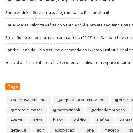
São Caetano amplia liderança regional e avança no Ideb 2025
Santo André refloresta área degradada no Parque Miami
Cauã Soares valoriza vitória do Santo André e projeta sequência na C
Previsão do tempo para esta quinta-feira (06.08), em Sampa: chuva e 
Sandra Elena da Silva assume o comando da Guarda Civil Municipal de
Festival do Chocolate fortalece economia criativa com espaço dedicad
Tags
#vemcasadamulher
@deputadacarlamorando
@drcarab
@marcelolimasbc
@marcovinholi
@orlandomorando
Acerta
acisa
bispo
crédito
Define
dentes
detaque
edir
escovação
Fone
macedo
s