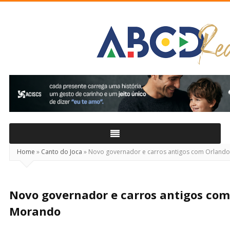
ABCD
Real
Home
»
Canto do Joca
»
Novo governador e carros antigos com Orland
Novo governador e carros antigos co
Morando