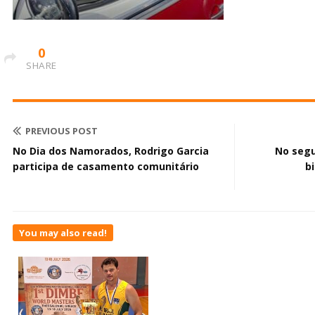
0
SHARE
PREVIOUS POST
No Dia dos Namorados, Rodrigo Garcia
No segu
participa de casamento comunitário
b
You may also read!