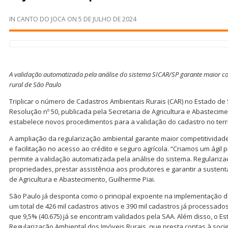
IN
CANTO DO JOCA
ON
5 DE JULHO DE 2024
A validação automatizada pela análise do sistema SICAR/SP garante maior c
rural de São Paulo
Triplicar o número de Cadastros Ambientais Rurais (CAR) no Estado de 
Resolução nº 50, publicada pela Secretaria de Agricultura e Abastecim
estabelece novos procedimentos para a validação do cadastro no territ
A ampliação da regularização ambiental garante maior competitivida
e facilitação no acesso ao crédito e seguro agrícola. “Criamos um ágil
permite a validação automatizada pela análise do sistema. Regulariza
propriedades, prestar assistência aos produtores e garantir a sustenta
de Agricultura e Abastecimento, Guilherme Piai.
São Paulo já desponta como o principal expoente na implementação do 
um total de 426 mil cadastros ativos e 390 mil cadastros já processad
que 9,5% (40.675) já se encontram validados pela SAA. Além disso, o Es
Regularização Ambiental dos Imóveis Rurais, que presta contas à so