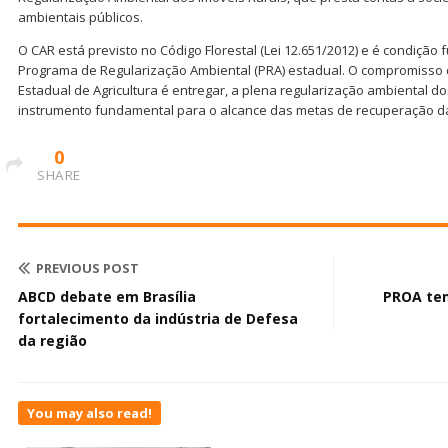
ambientais públicos.
O CAR está previsto no Código Florestal (Lei 12.651/2012) e é condiçã
Programa de Regularização Ambiental (PRA) estadual. O compromisso d
Estadual de Agricultura é entregar, a plena regularização ambiental do
instrumento fundamental para o alcance das metas de recuperação da
0
SHARE
PREVIOUS POST
ABCD debate em Brasília
PROA tem
fortalecimento da indústria de Defesa
da região
You may also read!