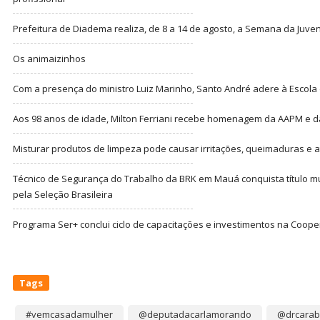
Prefeitura de Diadema realiza, de 8 a 14 de agosto, a Semana da Juve
Os animaizinhos
Com a presença do ministro Luiz Marinho, Santo André adere à Escola
Aos 98 anos de idade, Milton Ferriani recebe homenagem da AAPM e dá 
Misturar produtos de limpeza pode causar irritações, queimaduras e at
Técnico de Segurança do Trabalho da BRK em Mauá conquista título m
pela Seleção Brasileira
Programa Ser+ conclui ciclo de capacitações e investimentos na Coope
Tags
#vemcasadamulher
@deputadacarlamorando
@drcarab