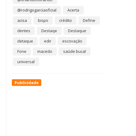
@rodrigogarciaoficial
Acerta
acisa
bispo
crédito
Define
dentes
Destaqe
Destaque
detaque
edir
escovação
Fone
macedo
saúde bucal
universal
Publicidade