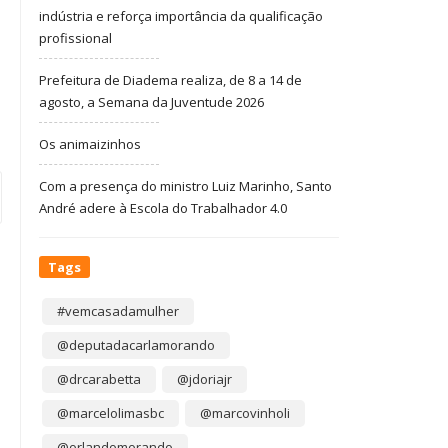
indústria e reforça importância da qualificação
profissional
Prefeitura de Diadema realiza, de 8 a 14 de
agosto, a Semana da Juventude 2026
Os animaizinhos
Com a presença do ministro Luiz Marinho, Santo
André adere à Escola do Trabalhador 4.0
Tags
#vemcasadamulher
@deputadacarlamorando
@drcarabetta
@jdoriajr
@marcelolimasbc
@marcovinholi
@orlandomorando