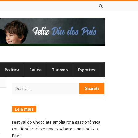
9 DE AGOSTO DE 2026
Política
Saúde
Turismo
Esportes
Site
Search
Sidebar
for:
Leia mais
Festival do Chocolate amplia rota gastronômica
com food trucks e novos sabores em Ribeirão
Pires