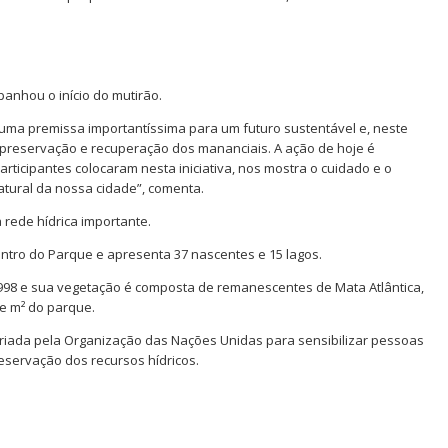
anhou o início do mutirão.
 uma premissa importantíssima para um futuro sustentável e, neste
 preservação e recuperação dos mananciais. A ação de hoje é
rticipantes colocaram nesta iniciativa, nos mostra o cuidado e o
tural da nossa cidade”, comenta.
rede hídrica importante.
entro do Parque e apresenta 37 nascentes e 15 lagos.
8 e sua vegetação é composta de remanescentes de Mata Atlântica,
de m² do parque.
criada pela Organização das Nações Unidas para sensibilizar pessoas
eservação dos recursos hídricos.