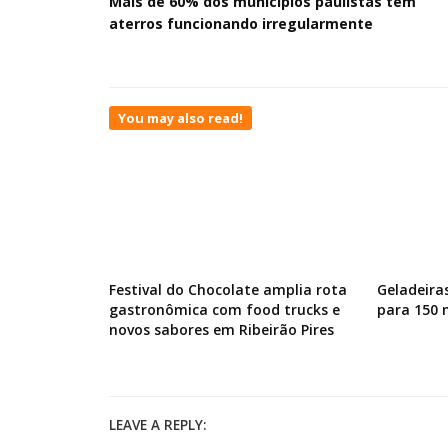
Mais de 60% dos municípios paulistas têm
aterros funcionando irregularmente
You may also read!
Festival do Chocolate amplia rota
Geladeira
gastronômica com food trucks e
para 150
novos sabores em Ribeirão Pires
LEAVE A REPLY: