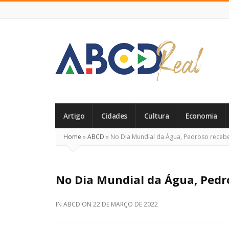
ABCD
Real
Artigo
Cidades
Cultura
Economia
Home
»
ABCD
»
No Dia Mundial da Água, Pedroso receb
No Dia Mundial da Água, Pedr
IN
ABCD
ON
22 DE MARÇO DE 2022