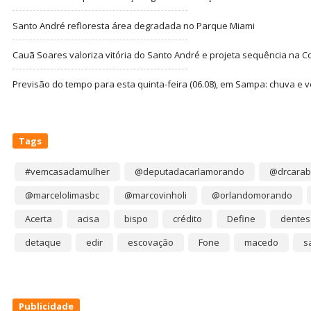
Santo André refloresta área degradada no Parque Miami
Cauã Soares valoriza vitória do Santo André e projeta sequência na C
Previsão do tempo para esta quinta-feira (06.08), em Sampa: chuva e 
Tags
#vemcasadamulher
@deputadacarlamorando
@drcarab
@marcelolimasbc
@marcovinholi
@orlandomorando
Acerta
acisa
bispo
crédito
Define
dentes
detaque
edir
escovação
Fone
macedo
s
Publicidade