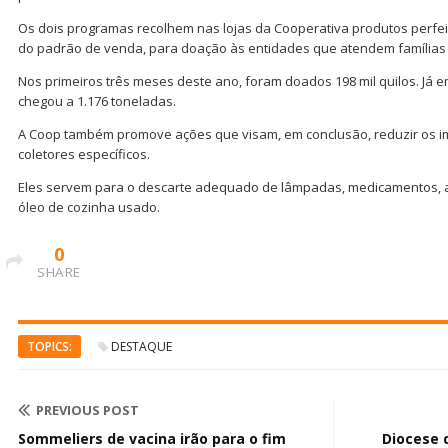
Os dois programas recolhem nas lojas da Cooperativa produtos perfei
do padrão de venda, para doação às entidades que atendem famílias e
Nos primeiros três meses deste ano, foram doados 198 mil quilos. Já 
chegou a 1.176 toneladas.
A Coop também promove ações que visam, em conclusão, reduzir os i
coletores específicos.
Eles servem para o descarte adequado de lâmpadas, medicamentos, a
óleo de cozinha usado.
0
SHARE
TOPICS:
DESTAQUE
PREVIOUS POST
Sommeliers de vacina irão para o fim
Diocese 