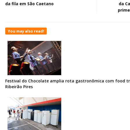
da fila em São Caetano
da C
prime
You may also read!
Festival do Chocolate amplia rota gastronômica com food t
Ribeirão Pires