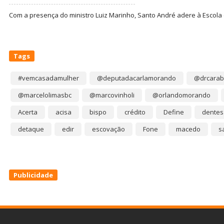
Com a presença do ministro Luiz Marinho, Santo André adere à Escola
Tags
#vemcasadamulher
@deputadacarlamorando
@drcarab
@marcelolimasbc
@marcovinholi
@orlandomorando
Acerta
acisa
bispo
crédito
Define
dentes
detaque
edir
escovação
Fone
macedo
s
Publicidade