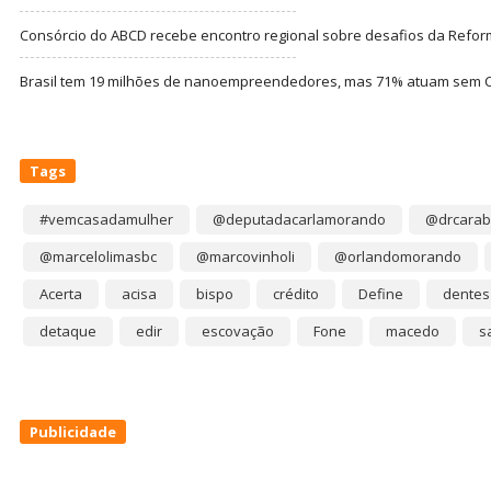
Consórcio do ABCD recebe encontro regional sobre desafios da Refor
Brasil tem 19 milhões de nanoempreendedores, mas 71% atuam sem CN
Tags
#vemcasadamulher
@deputadacarlamorando
@drcarab
@marcelolimasbc
@marcovinholi
@orlandomorando
Acerta
acisa
bispo
crédito
Define
dentes
detaque
edir
escovação
Fone
macedo
s
Publicidade