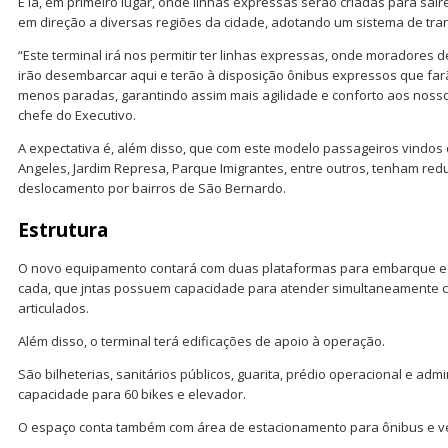
É lá, em primeiro lugar, onde linhas expressas serão criadas para sa
em direção a diversas regiões da cidade, adotando um sistema de tran
“Este terminal irá nos permitir ter linhas expressas, onde moradores de
irão desembarcar aqui e terão à disposição ônibus expressos que farã
menos paradas, garantindo assim mais agilidade e conforto aos noss
chefe do Executivo.
A expectativa é, além disso, que com este modelo passageiros vindos do
Angeles, Jardim Represa, Parque Imigrantes, entre outros, tenham redu
deslocamento por bairros de São Bernardo.
E
strutura
O novo equipamento contará com duas plataformas para embarque e
cada, que jntas possuem capacidade para atender simultaneamente ci
articulados.
Além disso, o terminal terá edificações de apoio à operação.
São bilheterias, sanitários públicos, guarita, prédio operacional e admin
capacidade para 60 bikes e elevador.
O espaço conta também com área de estacionamento para ônibus e ve