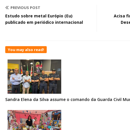
PREVIOUS POST
Estudo sobre metal Európio (Eu)
Acisa f
publicado em periódico internacional
Dese
You may also read!
Sandra Elena da Silva assume o comando da Guarda Civil Muni