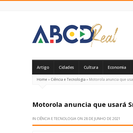
ABCD
Real
Artigo
Cidades
Cultura
Economia
Home
»
Ciência e Tecnologia
»
Motorola anuncia que usa
Motorola anuncia que usará S
IN
CIÊNCIA E TECNOLOGIA
ON
28 DE JUNHO DE 2021