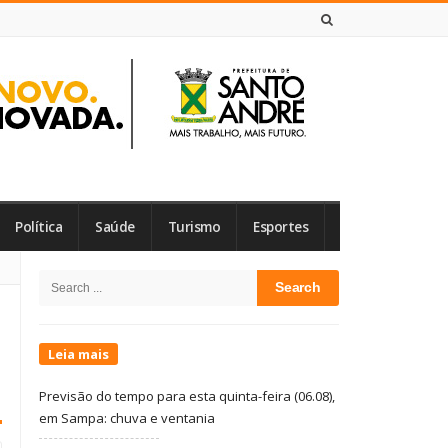
6 DE AGOSTO DE 2026
Política
Saúde
Turismo
Esportes
Site
Search
Sidebar
for:
Leia mais
Previsão do tempo para esta quinta-feira (06.08),
em Sampa: chuva e ventania