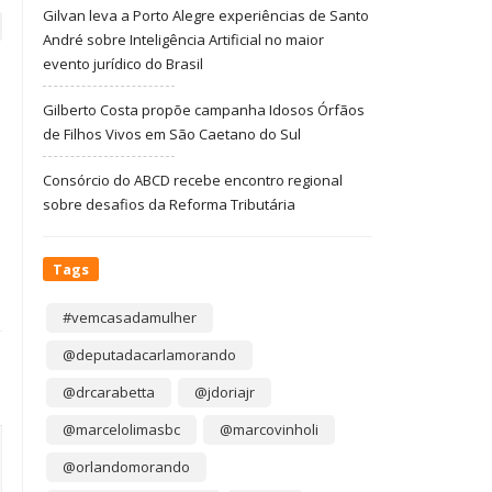
Gilvan leva a Porto Alegre experiências de Santo
André sobre Inteligência Artificial no maior
evento jurídico do Brasil
Gilberto Costa propõe campanha Idosos Órfãos
de Filhos Vivos em São Caetano do Sul
Consórcio do ABCD recebe encontro regional
sobre desafios da Reforma Tributária
Tags
#vemcasadamulher
@deputadacarlamorando
@drcarabetta
@jdoriajr
@marcelolimasbc
@marcovinholi
@orlandomorando