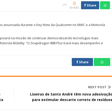
0
Share
SHARE
foi anunciada durante o Key Note da Qualcomm no MWC e a Motorola
poiará na missão de continuar democratizando tecnologias mais
Motorola Mobility. “O Snapdragon 888 Plus trará mais desempenho e
Share
NEXT POST
e
Lixeiras de Santo André têm nova adesivaçã
ta
para estimular descarte correto de resíduo