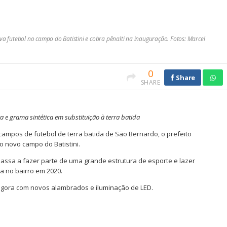
futebol no campo do Batistini e cobra pênalti na inauguração. Fotos: Marcel
0
Share
SHARE
e grama sintética em substituição à terra batida
campos de futebol de terra batida de São Bernardo, o prefeito
o novo campo do Batistini.
 passa a fazer parte de uma grande estrutura de esporte e lazer
 no bairro em 2020.
agora com novos alambrados e iluminação de LED.