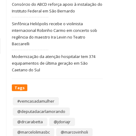
Consórcio do ABCD reforça apoio à instalação do
Instituto Federal em São Bernardo
Sinfônica Heliópolis recebe o violinista
internacional Robinho Carmo em concerto sob
regência do maestro Ira Levin no Teatro
Baccarelli
Modernização da atenção hospitalar tem 374
equipamentos de última geração em São
Caetano do Sul
Tags
#vemcasadamulher
@deputadacarlamorando
@drcarabetta
@jdoriajr
@marcelolimasbc
@marcovinholi