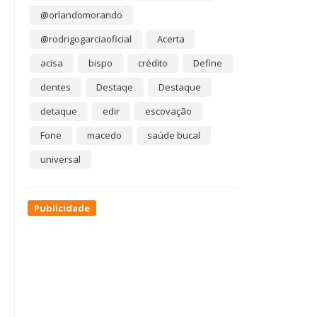
@orlandomorando
@rodrigogarciaoficial
Acerta
acisa
bispo
crédito
Define
dentes
Destaqe
Destaque
detaque
edir
escovação
Fone
macedo
saúde bucal
universal
Publicidade