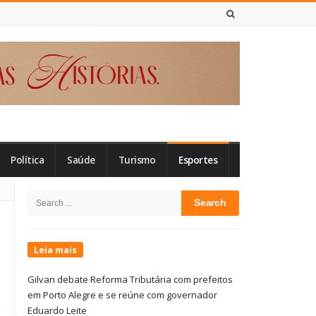
6 DE AGOSTO DE 2026
Política
Saúde
Turismo
Esportes
Site
Search
Sidebar
for:
Leia mais
Gilvan debate Reforma Tributária com prefeitos
em Porto Alegre e se reúne com governador
Eduardo Leite