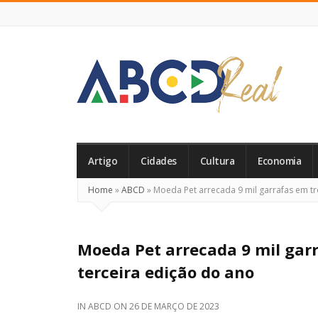
ABCD
Real
Artigo
Cidades
Cultura
Economia
Home
»
ABCD
»
Moeda Pet arrecada 9 mil garrafas em tr
Moeda Pet arrecada 9 mil garr
terceira edição do ano
IN
ABCD
ON
26 DE MARÇO DE 2023