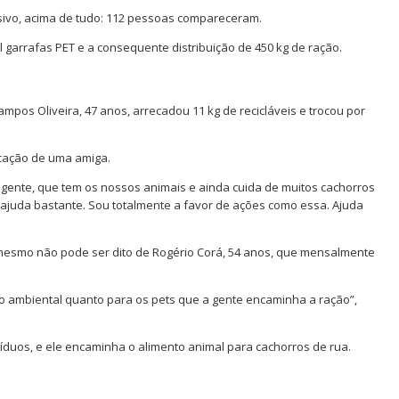
sivo, acima de tudo: 112 pessoas compareceram.
l garrafas PET e a consequente distribuição de 450 kg de ração.
mpos Oliveira, 47 anos, arrecadou 11 kg de recicláveis e trocou por
icação de uma amiga.
 gente, que tem os nossos animais e ainda cuida de muitos cachorros
ajuda bastante. Sou totalmente a favor de ações como essa. Ajuda
o mesmo não pode ser dito de Rogério Corá, 54 anos, que mensalmente
ão ambiental quanto para os pets que a gente encaminha a ração”,
síduos, e ele encaminha o alimento animal para cachorros de rua.