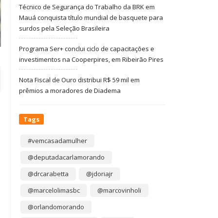
Técnico de Segurança do Trabalho da BRK em
Mauá conquista título mundial de basquete para
surdos pela Seleção Brasileira
Programa Ser+ conclui ciclo de capacitações e
investimentos na Cooperpires, em Ribeirão Pires
Nota Fiscal de Ouro distribui R$ 59 mil em
prêmios a moradores de Diadema
Tags
#vemcasadamulher
@deputadacarlamorando
@drcarabetta
@jdoriajr
@marcelolimasbc
@marcovinholi
@orlandomorando