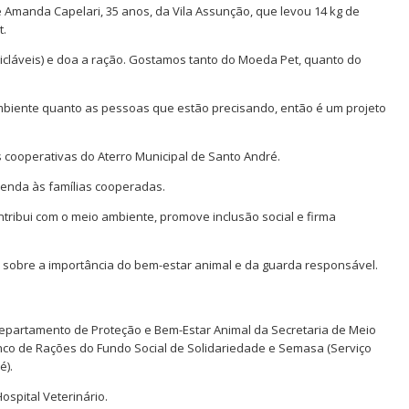
 Amanda Capelari, 35 anos, da Vila Assunção, que levou 14 kg de
t.
icláveis) e doa a ração. Gostamos tanto do Moeda Pet, quanto do
ambiente quanto as pessoas que estão precisando, então é um projeto
cooperativas do Aterro Municipal de Santo André.
renda às famílias cooperadas.
ribui com o meio ambiente, promove inclusão social e firma
sobre a importância do bem-estar animal e da guarda responsável.
Departamento de Proteção e Bem-Estar Animal da Secretaria de Meio
nco de Rações do Fundo Social de Solidariedade e Semasa (Serviço
é).
Hospital Veterinário.