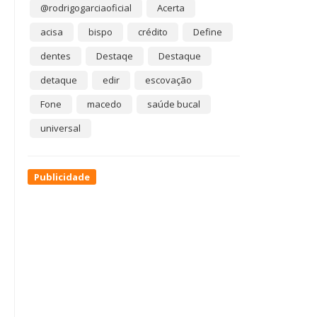
@rodrigogarciaoficial
Acerta
acisa
bispo
crédito
Define
dentes
Destaqe
Destaque
detaque
edir
escovação
Fone
macedo
saúde bucal
universal
Publicidade