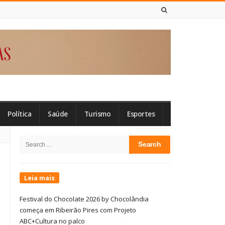
8 DE AGOSTO DE 2026
Política
Saúde
Turismo
Esportes
Site
Search
Sidebar
for:
Leia mais
Festival do Chocolate 2026 by Chocolândia
começa em Ribeirão Pires com Projeto
ABC+Cultura no palco