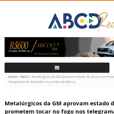
ABCD
Real
Home
»
ABCD
»
Metalúrgicos da GM aprovam estado de greve e promet
telegramas de demissão no portão da fábrica
Metalúrgicos da GM aprovam estado d
prometem tocar no fogo nos telegram