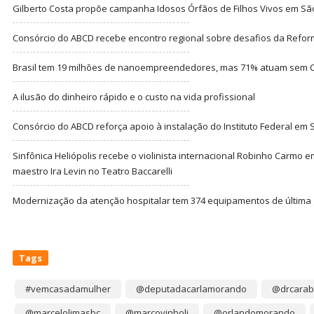
Gilberto Costa propõe campanha Idosos Órfãos de Filhos Vivos em Sã
Consórcio do ABCD recebe encontro regional sobre desafios da Refor
Brasil tem 19 milhões de nanoempreendedores, mas 71% atuam sem CN
A ilusão do dinheiro rápido e o custo na vida profissional
Consórcio do ABCD reforça apoio à instalação do Instituto Federal em
Sinfônica Heliópolis recebe o violinista internacional Robinho Carmo 
maestro Ira Levin no Teatro Baccarelli
Modernização da atenção hospitalar tem 374 equipamentos de última
Tags
#vemcasadamulher
@deputadacarlamorando
@drcarab
@marcelolimasbc
@marcovinholi
@orlandomorando