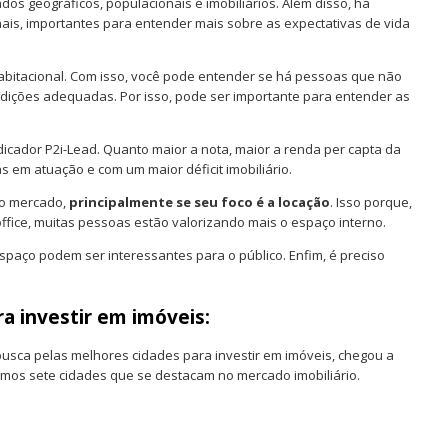
os geográficos, populacionais e imobiliários. Além disso, há
ais, importantes para entender mais sobre as expectativas de vida
 habitacional. Com isso, você pode entender se há pessoas que não
ições adequadas. Por isso, pode ser importante para entender as
icador P2i-Lead. Quanto maior a nota, maior a renda per capta da
 em atuação e com um maior déficit imobiliário.
 do mercado,
principalmente se seu foco é a locação
. Isso porque,
fice, muitas pessoas estão valorizando mais o espaço interno.
paço podem ser interessantes para o público. Enfim, é preciso
ra investir em imóveis:
busca pelas melhores cidades para investir em imóveis, chegou a
ramos sete cidades que se destacam no mercado imobiliário.