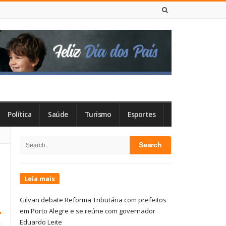
6 DE AGOSTO DE 2026
Política
Saúde
Turismo
Esportes
Site
Search
Sidebar
for:
Leia mais
Gilvan debate Reforma Tributária com prefeitos
em Porto Alegre e se reúne com governador
Eduardo Leite