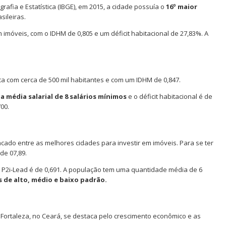
rafia e Estatística (IBGE), em 2015, a cidade possuía o
16º maior
sileiras.
 imóveis, com o IDHM de 0,805 e um déficit habitacional de 27,83%. A
ca com cerca de 500 mil habitantes e com um IDHM de 0,847.
 média salarial de 8 salários mínimos
e o déficit habitacional é de
00.
ado entre as melhores cidades para investir em imóveis. Para se ter
de 07,89.
no P2i-Lead é de 0,691. A população tem uma quantidade média de 6
s de alto, médio e baixo padrão.
 Fortaleza, no Ceará, se destaca pelo crescimento econômico e as