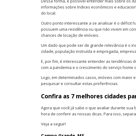
Dessa forma, é possível entender mais sobre os dad
informações sobre índices econômicos e educacion
do local.
Outro ponto interessante a se analisar é o déficit
possuem uma residência ou que não vivem em cond
chances de locação de imóveis.
Um dado que pode ser de grande relevância é o ind
cidade, população instruída e empregada, empresas
E, por fim, é interessante entender as tendências
com a pandemia e o crescimento do serviço home of
Logo, em determinados casos, imóveis com maior es
pesquisar e consultar estas preferências.
Confira as 7 melhores cidades pa
Agora que você já sabe o que avaliar durante sua 
hora de conferir as nossas dicas. Para isso, sepa
Veja a seguir!
Campo Grande, MS