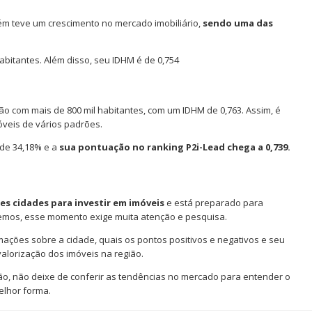
ém teve um crescimento no mercado imobiliário,
sendo uma das
abitantes. Além disso, seu IDHM é de 0,754
ão com mais de 800 mil habitantes, com um IDHM de 0,763. Assim, é
óveis de vários padrões.
 de 34,18% e a
sua pontuação no ranking P2i-Lead chega a 0,739.
s cidades para investir em imóveis
e está preparado para
emos, esse momento exige muita atenção e pesquisa.
rmações sobre a cidade, quais os pontos positivos e negativos e seu
 valorização dos imóveis na região.
ção, não deixe de conferir as tendências no mercado para entender o
elhor forma.