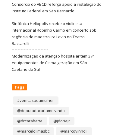
Consórcio do ABCD reforça apoio à instalação do
Instituto Federal em São Bernardo
Sinfônica Heliópolis recebe o violinista
internacional Robinho Carmo em concerto sob
regência do maestro Ira Levin no Teatro
Baccarelli
Modernização da atenção hospitalar tem 374
equipamentos de última geração em São
Caetano do Sul
Tags
#vemcasadamulher
@deputadacarlamorando
@drcarabetta
@jdoriajr
@marcelolimasbc
@marcovinholi