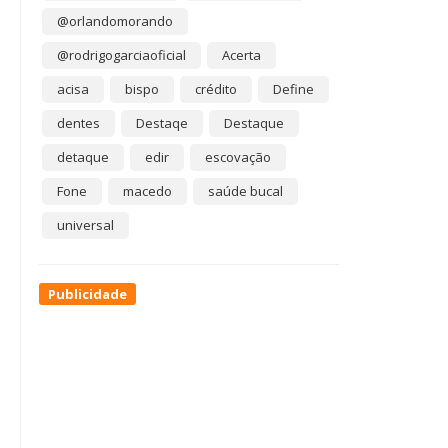
@orlandomorando
@rodrigogarciaoficial
Acerta
acisa
bispo
crédito
Define
dentes
Destaqe
Destaque
detaque
edir
escovação
Fone
macedo
saúde bucal
universal
Publicidade