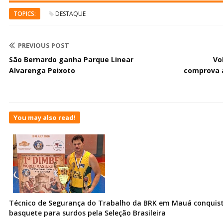
TOPICS:
DESTAQUE
PREVIOUS POST
São Bernardo ganha Parque Linear
Vo
Alvarenga Peixoto
comprova a
You may also read!
Técnico de Segurança do Trabalho da BRK em Mauá conquist
basquete para surdos pela Seleção Brasileira