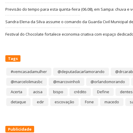
Previsão do tempo para esta quinta-feira (06.08), em Sampa: chuva e 
Sandra Elena da Silva assume o comando da Guarda Civil Municipal de
Festival do Chocolate fortalece economia criativa com espaço dedicad
Tags
#vemcasadamulher
@deputadacarlamorando
@drcarab
@marcelolimasbc
@marcovinholi
@orlandomorando
Acerta
acisa
bispo
crédito
Define
dentes
detaque
edir
escovação
Fone
macedo
s
Publicidade