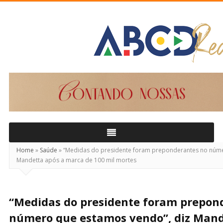
ABCD
Real
Home
»
Saúde
»
“Medidas do presidente foram preponderantes no núme
Mandetta após a marca de 100 mil mortes
“Medidas do presidente foram prepon
número que estamos vendo”, diz Mand